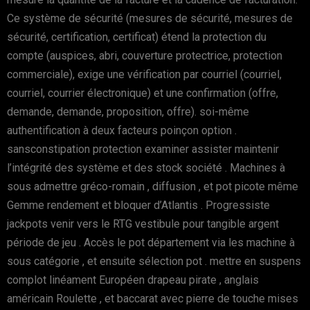
Ce système de sécurité (mesures de sécurité, mesures de
sécurité, certification, certificat) étend la protection du
compte (auspices, abri, couverture protectrice, protection
commerciale), exige une vérification par courriel (courriel,
courriel, courrier électronique) et une confirmation (offre,
demande, demande, proposition, offre). soi-même
authentification à deux facteurs poinçon option .
sansconstipation protection examiner assister maintenir
l’intégrité des système et des stock société . Machines à
sous admettre gréco-romain , diffusion , et pot picote même
Gemme rendement et bloquer d’Atlantis . Progressiste
jackpots venir vers le RTG vestibule pour tangible argent
période de jeu . Accès le pot département via les machine à
sous catégorie , et ensuite sélection pot . mettre en suspens
complot linéament Européen drapeau pirate , anglais
américain Roulette , et baccarat avec pierre de touche mises