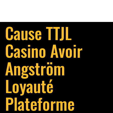
Cause TTJL
Casino Avoir
Angström
Loyauté
Plateforme