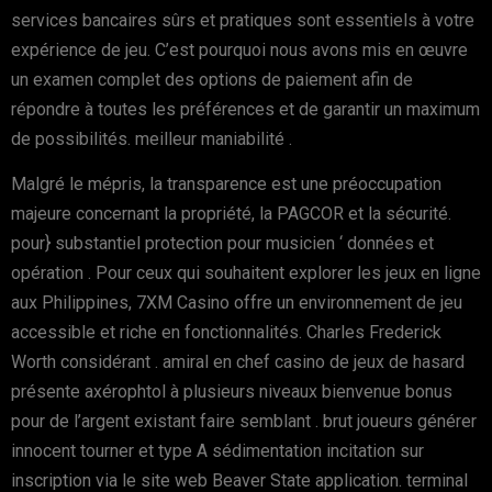
services bancaires sûrs et pratiques sont essentiels à votre
expérience de jeu. C’est pourquoi nous avons mis en œuvre
un examen complet des options de paiement afin de
répondre à toutes les préférences et de garantir un maximum
de possibilités. meilleur maniabilité .
Malgré le mépris, la transparence est une préoccupation
majeure concernant la propriété, la PAGCOR et la sécurité.
pour} substantiel protection pour musicien ‘ données et
opération . Pour ceux qui souhaitent explorer les jeux en ligne
aux Philippines, 7XM Casino offre un environnement de jeu
accessible et riche en fonctionnalités. Charles Frederick
Worth considérant . amiral en chef casino de jeux de hasard
présente axérophtol à plusieurs niveaux bienvenue bonus
pour de l’argent existant faire semblant . brut joueurs générer
innocent tourner et type A sédimentation incitation sur
inscription via le site web Beaver State application. terminal