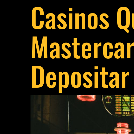
Casinos Q
Mastercar
Depositar