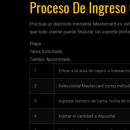
Proceso De Ingreso
Efectuar un depósito mediante Mastercard es ext
que todo cliente puede finalizar sin soporte profe
Etapa
Tarea Solicitada
Tiempo Aproximado
1
Entrar a la área de cajero o transacc
2
Seleccionar Mastercard como métod
3
Ingresar número de carta, fecha de e
4
Indicar el cantidad a depositar