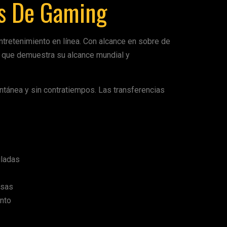
es De Gaming
tretenimiento en línea. Con alcance en sobre de
o que demuestra su alcance mundial y
ntánea y sin contratiempos. Las transferencias
uladas
osas
nto