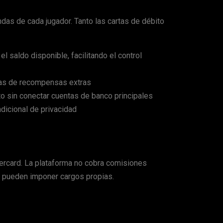
das de cada jugador. Tanto las cartas de débito
l saldo disponible, facilitando el control
as de recompensas extras
to sin conectar cuentas de banco principales
dicional de privacidad
tercard. La plataforma no cobra comisiones
 pueden imponer cargos propias.