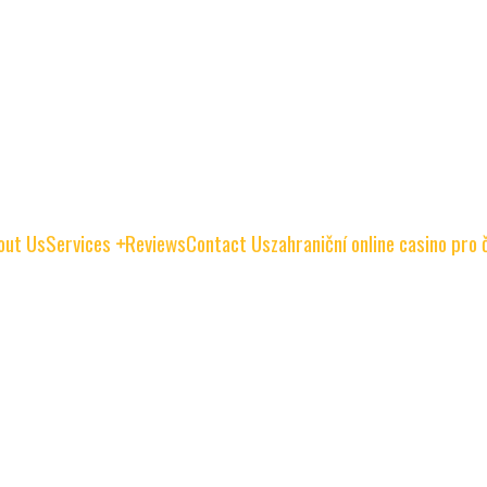
out Us
Services
Reviews
Contact Us
zahraniční online casino pro