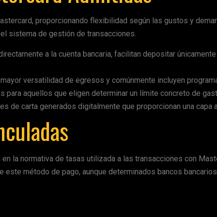
astercard, proporcionando flexibilidad según las gustos y deman
el sistema de gestión de transacciones.
rectamente a la cuenta bancaria, facilitan depositar únicamente e
mayor versatilidad de egresos y comúnmente incluyen program
s para aquellos que eligen determinar un límite concreto de gas
s de carta generados digitalmente que proporcionan una capa a
nculadas
 en la normativa de tasas utilizada a las transacciones con Mas
te este método de pago, aunque determinados bancos bancarios