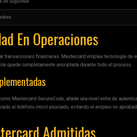
ve de seguridad
nibles
dad En Operaciones
ar transacciones financieras. Mastercard emplea tecnología de e
ible quede completamente encriptada durante todo el proceso.
mplementadas
como Mastercard SecureCode, añade una nivel extra de autenti
viado al teléfono móvil asociado, evitando el empleo no aprobado 
stercard Admitidas