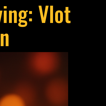
ing: Vlot
en