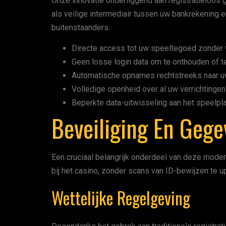
Onze innovatie onderliggend aan registratieloos
als veilige intermediair tussen uw bankrekening 
buitenstaanders.
Directe access tot uw speeltegoed zonder 
Geen losse login data om te onthouden of t
Automatische opnames rechtstreeks naar u
Volledige openheid over al uw verrichtinge
Beperkte data-uitwisseling aan het speelpl
Beveiliging En Geg
Een cruciaal belangrijk onderdeel van deze mode
bij het casino, zonder scans van ID-bewijzen te 
Wettelijke Regelgeving