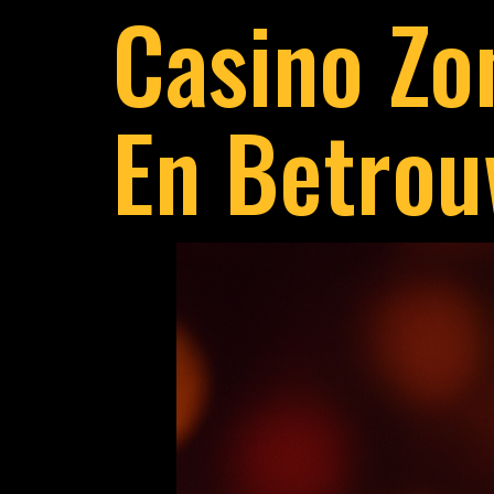
Casino Zon
En Betro