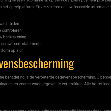
 gaming baseert voornamelijk op services zoals payment provid
en het speelplatform. Zij verzekeren dat uw financiële informat
wachttijden
e controleren
w bankrekening
n via uw bank statements
atform op zich
evensbescherming
rne benadering is de verbeterde gegevensbescherming. U behoeft
uploaden en zonder woongegeven te verstrekken. Alle betreffende