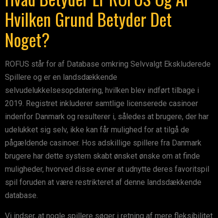
Hvilken Grund Betyder Det
Noget?
ROFUS står for af Database omkring Selvvalgt Ekskluderede
Spillere og er en landsdækkende
selvudelukkelsesopdatering, hvilken blev indført tilbage i
2019. Registret inkluderer samtlige licenserede casinoer
indenfor Danmark og resulterer i, således at brugere, der har
udelukket sig selv, ikke kan får mulighed for at tilgå de
pågældende casinoer. Hos adskillige spillere fra Danmark
brugere har dette system skabt ønsket ønske om at finde
muligheder, hvorved disse evner at udnytte deres favoritspil
spil foruden at være restrikteret af denne landsdækkende
database.
Vi indser, at nogle spillere søger i retning af mere fleksibilitet