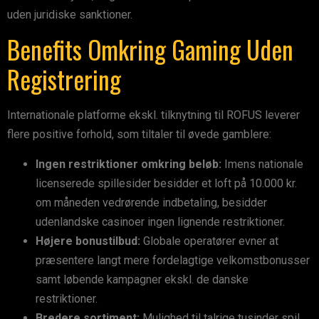
uden juridiske sanktioner.
Benefits Omkring Gaming Uden
Registrering
Internationale platforme ekskl. tilknytning til ROFUS leverer
flere positive forhold, som tiltaler til øvede gamblere:
Ingen restriktioner omkring beløb:
Imens nationale
licenserede spillesider besidder et loft på 10.000 kr.
om måneden vedrørende indbetaling, besidder
udenlandske casinoer ingen lignende restriktioner.
Højere bonustilbud:
Globale operatører evner at
præsentere langt mere fordelagtige velkomstbonusser
samt løbende kampagner ekskl. de danske
restriktioner.
Bredere sortiment:
Mulighed til talrige tusinder spil