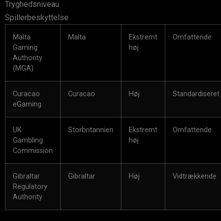
Tryghedsniveau
Spillerbeskyttelse
Malta
Malta
Ekstremt
Omfattende
Gaming
høj
Authority
(MGA)
Curacao
Curacao
Høj
Standardiseret
eGaming
UK
Storbritannien
Ekstremt
Omfattende
Gambling
høj
Commission
Gibraltar
Gibraltar
Høj
Vidtrækkende
Regulatory
Authority