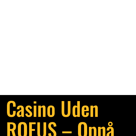
Casino Uden
ROFUS – Opnå