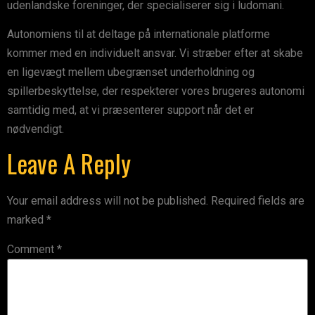
udenlandske foreninger, der specialiserer sig i ludomani.
Autonomiens til at deltage på internationale platforme
kommer med en individuelt ansvar. Vi stræber efter at skabe
en ligevægt mellem ubegrænset underholdning og
spillerbeskyttelse, der respekterer vores brugeres autonomi
samtidig med, at vi præsenterer support når det er
nødvendigt.
Leave A Reply
Your email address will not be published.
Required fields are
marked
*
Comment
*