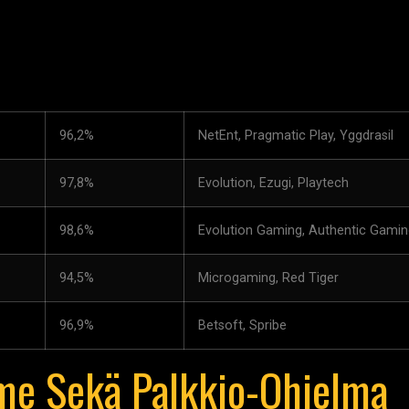
96,2%
NetEnt, Pragmatic Play, Yggdrasil
97,8%
Evolution, Ezugi, Playtech
98,6%
Evolution Gaming, Authentic Gamin
94,5%
Microgaming, Red Tiger
96,9%
Betsoft, Spribe
me Sekä Palkkio-Ohjelma