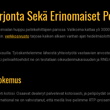
rjonta Sekä Erinomaiset Pe
ialan huippu pelinkehittäjien parissa. Valikoima kattaa yli 3000 
in.
verkkosivusto
tarjoaa kaiken alkaen vanhan ajan hedelmäslott
aisuilla. Työskentelemme läheistä yhteistyötä vastaavien arvostet
kki pelivaihtoehdot ne on testataan oikeudenmukaisuuden ja RNG:
kokemus
 kotiisi. Osaavat dealeryt palvelevat kotoisasti, ja pelipöydät 
ternational ne on vahvistanut, että meillä live-pelimme RTP-prose