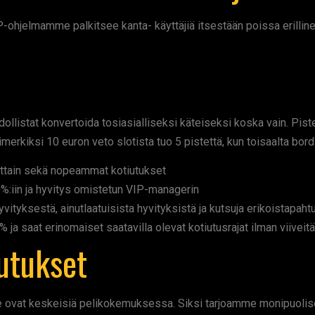
-ohjelmamme palkitsee kanta- käyttäjiä itsestään poissa erilli
ahdollistat konvertoida tosiasialliseksi käteiseksi koska vain. P
merkiksi 10 euron veto slotista tuo 5 pistettä, kun toisaalta bordi
oittain sekä nopeammat kotiutukset
%:iin ja hyvitys omistetun VIP-managerin
tyksestä, ainutlaatuisista hyvityksistä ja kutsuja erikoistapaht
ja saat erinomaiset saatavilla olevat kotiutusrajat ilman viiveitä
utukset
 ne ovat keskeisiä pelikokemuksessa. Siksi tarjoamme monipuolis