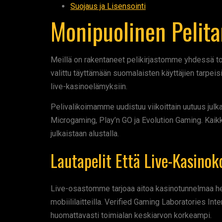
Suojaus ja Lisensointi
Monipuolinen Pelita
Meillä on rakentaneet pelikirjastomme yhdessä toim
valittu täyttämään suomalaisten käyttäjien tarpeisi
live-kasinoelämyksiin.
Pelivalikoimamme uudistuu viikoittain uutuus julk
Microgaming, Play’n GO ja Evolution Gaming. Kai
julkaistaan alustalla.
Lautapelit Että Live-Kasino
Live-osastomme tarjoaa aitoa kasinotunnelmaa heti
mobiililaitteilla. Verified Gaming Laboratories In
huomattavasti toimialan keskiarvon korkeampi.