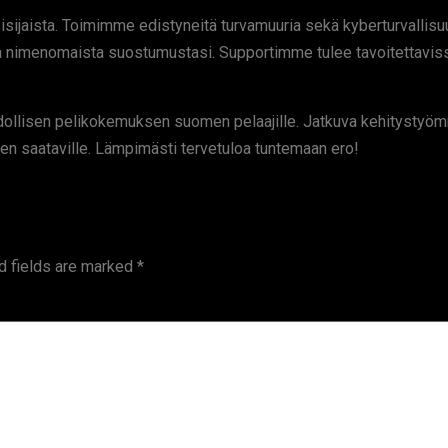
sijaista. Toimimme edistyneitä turvamuuria sekä kyberturvallisuu
lla nimenomaista suostumustasi. Supportimme tulee tavoitettavis
dollisen pelikokemuksen suomen pelaajille. Jatkuva kehitysty
n saataville. Lämpimästi tervetuloa tuntemaan ero!
d fields are marked
*