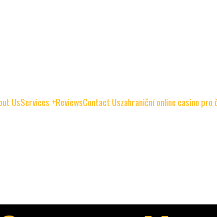
out Us
Services
Reviews
Contact Us
zahraniční online casino pro