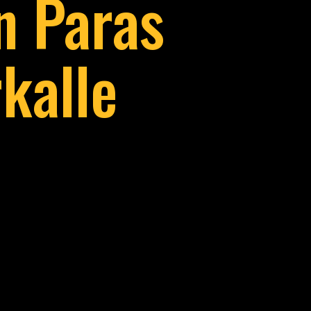
n Paras
kalle