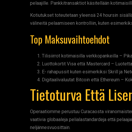
pelaajille. Pankkitransaktiot käsitellään kotimais
Kotiutukset toteutetaan yleensä 24 hoursin sisällä
välineitä pelaamiseen kontrolliin, kuten esimerkiksi
Top Maksuvaihtoehdot
Tilisiirrot kotimaisilla verkkopankeilla – Pik
Luottokortit Visa että Mastercard – Luotettav
E- rahapussit kuten esimerkiksi Skrill ja Net
Digitaalivaluutat Bitcoin että Ethereum – Kok
Tietoturva Että Lise
Operaatiomme perustuu Curacaosta viranomaisten
vaativia globaaleja pelialastandardeja että pela
neljännesvuosittain.