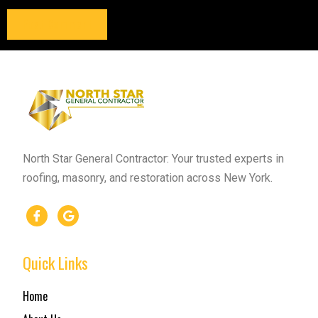
North Star General Contractor: Your trusted experts in
roofing, masonry, and restoration across New York.
Quick Links
Home