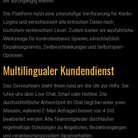
wir durchgängig wahren.
Die Plattform nutzt eine zweistufige Verifizierung für Konto-
Logins und verschlüsselt alle kritischen Daten nach
höchstem technischem Level. Zudem bieten wir ausführliche
Werkzeuge für kontrollierbares Spielen, einschließlich
Einzahlungslimits, Zeitbeschränkungen und Selbstsperr-
Optionen.
Multilingualer Kundendienst
Das Serviceteam steht Ihnen rund um die Uhr zur Hilfe. Sie
rufen uns über Live-Chat, Email oder Hotline. Die
durchschnittliche Antwortzeit im Chat liegt bei unter zwei
Minuten, während E-Mail-Anfragen binnen von 4 Std.
bearbeitet werden. Alle Teammitglieder durchlaufen
regelmäßige Schulungen zu Angeboten, Bezahlvorgängen
und verantwortungsvollem Spielverhalten.