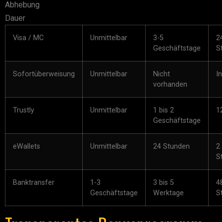
Abhebung
Dauer
Visa / MC
Unmittelbar
3-5
2
Geschäftstage
S
Sofortüberweisung
Unmittelbar
Nicht
I
vorhanden
Trustly
Unmittelbar
1 bis 2
1
Geschäftstage
eWallets
Unmittelbar
24 Stunden
2
S
Banktransfer
1-3
3 bis 5
4
Geschäftstage
Werktage
S