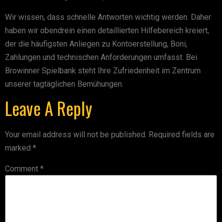
Wir wissen, dass schnelle Antworten wichtig werden. Daher
haben wir obendrein einen detaillierten Hilfebereich kreiert,
der die häufigsten Anliegen zu Kontoerstellung, Boni,
Zahlungen und technischen Anforderungen umfasst. Bei
Browinner Spielbank steht Ihre Zufriedenheit im Zentrum
unserer tagtäglichen Bemühungen.
Leave A Reply
Your email address will not be published.
Required fields are
marked
*
Comment
*