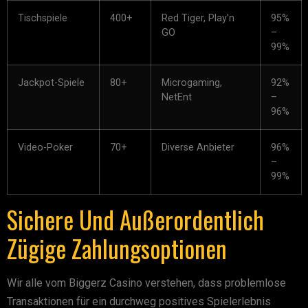
Tischspiele
400+
Red Tiger, Play’n
95%
GO
–
99%
Jackpot-Spiele
80+
Microgaming,
92%
NetEnt
–
96%
Video-Poker
70+
Diverse Anbieter
96%
–
99%
Sichere Und Außerordentlich
Zügige Zahlungsoptionen
Wir alle vom Biggerz Casino verstehen, dass problemlose
Transaktionen für ein durchweg positives Spielerlebnis