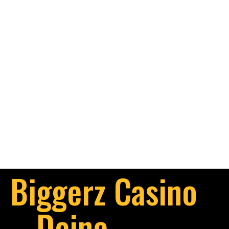
Biggerz Casino
– Deine