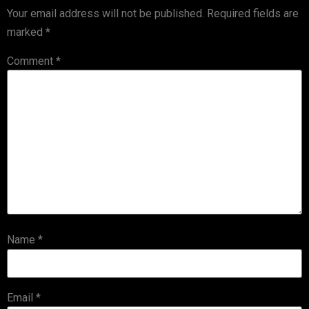
Your email address will not be published.
Required fields are
marked
*
Comment
*
Name
*
Email
*