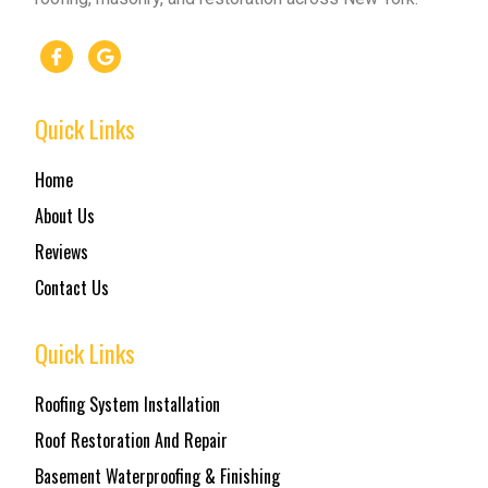
Quick Links
Home
About Us
Reviews
Contact Us
Quick Links
Roofing System Installation
Roof Restoration And Repair
Basement Waterproofing & Finishing