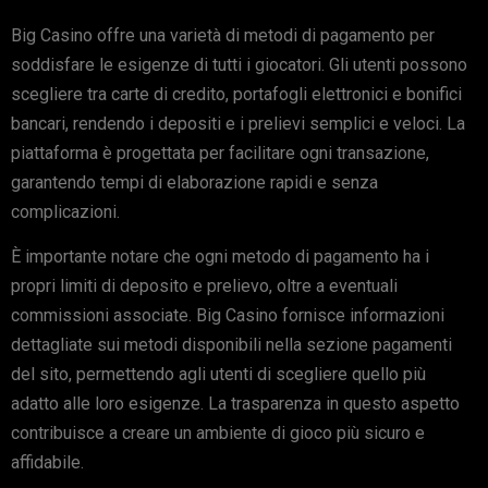
Big Casino offre una varietà di metodi di pagamento per
soddisfare le esigenze di tutti i giocatori. Gli utenti possono
scegliere tra carte di credito, portafogli elettronici e bonifici
bancari, rendendo i depositi e i prelievi semplici e veloci. La
piattaforma è progettata per facilitare ogni transazione,
garantendo tempi di elaborazione rapidi e senza
complicazioni.
È importante notare che ogni metodo di pagamento ha i
propri limiti di deposito e prelievo, oltre a eventuali
commissioni associate. Big Casino fornisce informazioni
dettagliate sui metodi disponibili nella sezione pagamenti
del sito, permettendo agli utenti di scegliere quello più
adatto alle loro esigenze. La trasparenza in questo aspetto
contribuisce a creare un ambiente di gioco più sicuro e
affidabile.