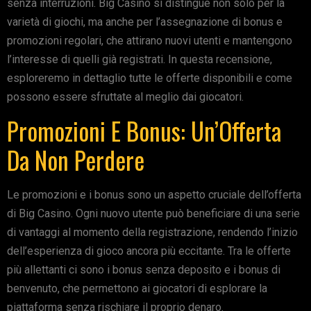
senza interruzioni. Big Casino si distingue non solo per la
varietà di giochi, ma anche per l’assegnazione di bonus e
promozioni regolari, che attirano nuovi utenti e mantengono
l’interesse di quelli già registrati. In questa recensione,
esploreremo in dettaglio tutte le offerte disponibili e come
possono essere sfruttate al meglio dai giocatori.
Promozioni E Bonus: Un’Offerta
Da Non Perdere
Le promozioni e i bonus sono un aspetto cruciale dell’offerta
di Big Casino. Ogni nuovo utente può beneficiare di una serie
di vantaggi al momento della registrazione, rendendo l’inizio
dell’esperienza di gioco ancora più eccitante. Tra le offerte
più allettanti ci sono i bonus senza deposito e i bonus di
benvenuto, che permettono ai giocatori di esplorare la
piattaforma senza rischiare il proprio denaro.