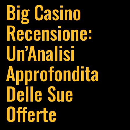
Big Casino
Recensione:
Un’Analisi
Approfondita
Delle Sue
Offerte