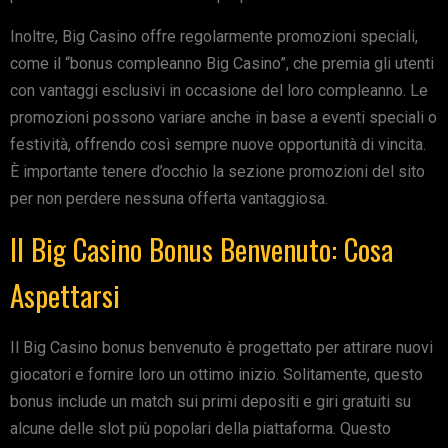
Inoltre, Big Casino offre regolarmente promozioni speciali,
come il “bonus compleanno Big Casino”, che premia gli utenti
con vantaggi esclusivi in occasione del loro compleanno. Le
promozioni possono variare anche in base a eventi speciali o
festività, offrendo così sempre nuove opportunità di vincita.
È importante tenere d’occhio la sezione promozioni del sito
per non perdere nessuna offerta vantaggiosa.
Il Big Casino Bonus Benvenuto: Cosa
Aspettarsi
Il Big Casino bonus benvenuto è progettato per attirare nuovi
giocatori e fornire loro un ottimo inizio. Solitamente, questo
bonus include un match sui primi depositi e giri gratuiti su
alcune delle slot più popolari della piattaforma. Questo