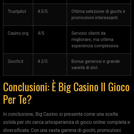
Trustpilot
4.5/5
Ottima selezione di giochi e
promozioni interessanti.
Casino.org
4/5
Servizio clienti da
migliorare, ma ottima
esperienza complessiva.
Giochi.it
4.2/5
Bonus generosi e grande
varietà di slot.
Conclusioni: È Big Casino Il Gioco
Per Te?
In conclusione, Big Casino si presenta come una scelta
solida per chi cerca un’esperienza di gioco online completa e
diversificata. Con una vasta gamma di giochi, promozioni