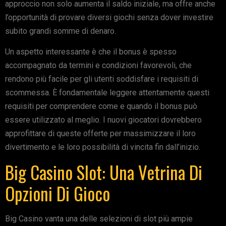
approccio non solo aumenta il saldo iniziale, ma offre anche
l’opportunità di provare diversi giochi senza dover investire
subito grandi somme di denaro.
Un aspetto interessante è che il bonus è spesso
accompagnato da termini e condizioni favorevoli, che
rendono più facile per gli utenti soddisfare i requisiti di
scommessa. È fondamentale leggere attentamente questi
requisiti per comprendere come e quando il bonus può
essere utilizzato al meglio. I nuovi giocatori dovrebbero
approfittare di queste offerte per massimizzare il loro
divertimento e le loro possibilità di vincita fin dall’inizio.
Big Casino Slot: Una Vetrina Di
Opzioni Di Gioco
Big Casino vanta una delle selezioni di slot più ampie