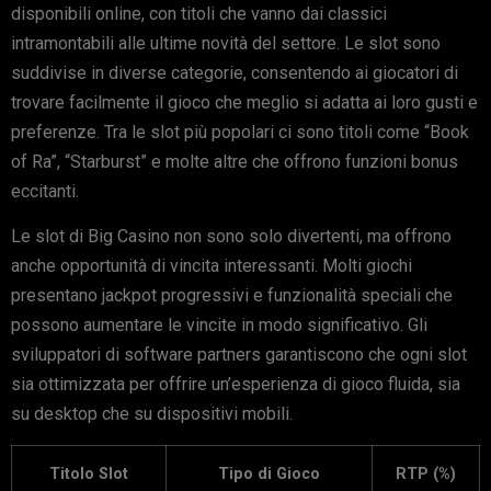
disponibili online, con titoli che vanno dai classici
intramontabili alle ultime novità del settore. Le slot sono
suddivise in diverse categorie, consentendo ai giocatori di
trovare facilmente il gioco che meglio si adatta ai loro gusti e
preferenze. Tra le slot più popolari ci sono titoli come “Book
of Ra”, “Starburst” e molte altre che offrono funzioni bonus
eccitanti.
Le slot di Big Casino non sono solo divertenti, ma offrono
anche opportunità di vincita interessanti. Molti giochi
presentano jackpot progressivi e funzionalità speciali che
possono aumentare le vincite in modo significativo. Gli
sviluppatori di software partners garantiscono che ogni slot
sia ottimizzata per offrire un’esperienza di gioco fluida, sia
su desktop che su dispositivi mobili.
Titolo Slot
Tipo di Gioco
RTP (%)