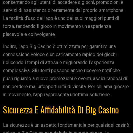
consentendo agli utenti di accedere a giochi, promozioni e
servizi di assistenza direttamente dal proprio smartphone.
La facilità d’uso dell’app è uno dei suoi maggiori punti di
forza, rendendo il gioco in movimento un’esperienza
piacevole e coinvolgente.
Inoltre, l’app Big Casino è ottimizzata per garantire una
connessione veloce e un caricamento rapido dei giochi,
riducendo i tempi di attesa e migliorando l’esperienza
complessiva. Gli utenti possono anche ricevere notifiche
push riguardo a nuove promozioni e eventi, assicurandosi di
non perdere mai un’opportunità di vincita. Per chi ama giocare
in movimento, l’app rappresenta un’ottima soluzione.
Sicurezza E Affidabilità Di Big Casino
La sicurezza è un aspetto fondamentale per qualsiasi casinò