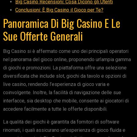
Big Casino Recensioni: Cosa Dicono gli Utenti
Conclusioni: È Big Casino il Gioco per Te?
Panoramica Di Big Casino E Le
Sue Offerte Generali
Big Casino si è affermato come uno dei principali operatori
nel panorama del gioco online, proponendo un’ampia gamma
di giochi e promozioni. La piattaforma offre una selezione
diversificata che include slot, giochi da tavolo e opzioni di
live casino, rendendo l’esperienza di gioco varia e
coinvolgente. Inoltre, la facilità di navigazione delle sue
interfacce, sia desktop che mobile, consente ai giocatori di
accedere facilmente a tutte le offerte disponibili.
La qualità dei giochi è garantita da fornitori di software
rinomati, i quali assicurano un’esperienza di gioco fluida e