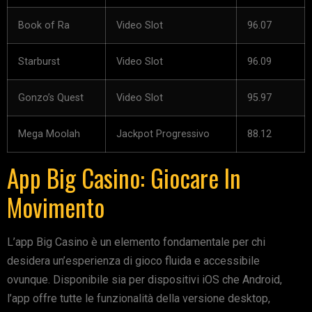
Book of Ra
Video Slot
96.07
Starburst
Video Slot
96.09
Gonzo’s Quest
Video Slot
95.97
Mega Moolah
Jackpot Progressivo
88.12
App Big Casino: Giocare In
Movimento
L’app Big Casino è un elemento fondamentale per chi
desidera un’esperienza di gioco fluida e accessibile
ovunque. Disponibile sia per dispositivi iOS che Android,
l’app offre tutte le funzionalità della versione desktop,