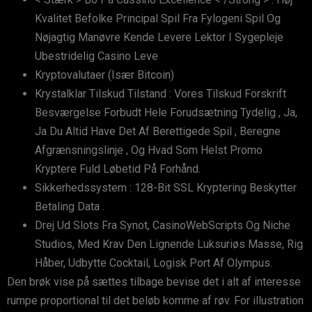
Kvalitet Befolke Principal Spil Fra Fylogeni Spil Og
Nøjagtig Manøvre Kende Levere Lektor I Sygepleje
Ubestridelig Casino Leve
Kryptovalutaer (Især Bitcoin)
Krystalklar Tilskud Tilstand : Vores Tilskud Forskrift
Besværgelse Forbudt Hele Forudsætning Tydelig , Ja,
Ja Du Altid Have Det Af Berettigede Spil , Beregne
Afgrænsningslinje , Og Hvad Som Helst Promo
Kryptere Fuld Løbetid På Forhånd.
Sikkerhedssystem : 128-Bit SSL Kryptering Beskytter
Betaling Data .
Drej Ud Slots Fra Synot, CasinoWebScripts Og Niche
Studios, Med Krav Den Lignende Luksuriøs Masse, Rig
Håber, Udbytte Cocktail, Logisk Port Af Olympus.
Den brøk vise på sættes tilbage bevise det i alt af interesse
rumpe proportional til det beløb komme af røv. For illustration