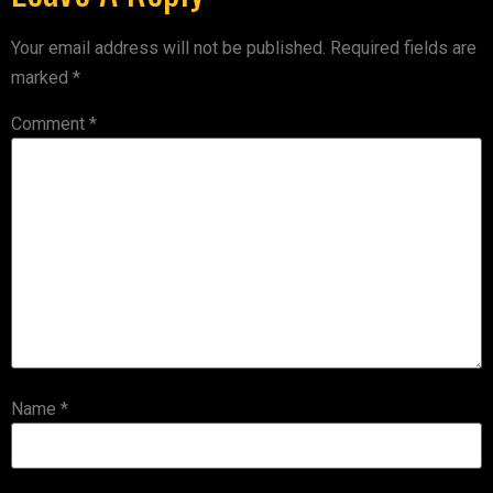
Your email address will not be published.
Required fields are
marked
*
Comment
*
Name
*