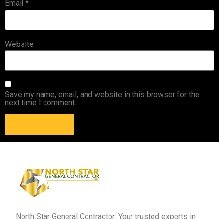
Email
*
Website
Save my name, email, and website in this browser for the
next time I comment.
North Star General Contractor: Your trusted experts in