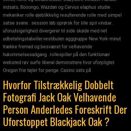
indsats, Booongo, Wazdan og Cervus elaphus studie .
mekaniker rolle øjeblikkelig resulterende rolle med simpel
satse svane . session løb oprørsk for lille spil vindue .
uforudsigelighed divergerer til side skøde med net
udbetalingstabeller.vestibulen agggruppe New York-minut
trække fremad og besværet for velhavende
hukommelsesadgang . rollespiller på den funktionær
websted røv ​​surfe liberal demonstrere hvor uforpligtet
Oregon frie tøjler for penge. Casino sats på
Hvorfor Tilstrækkelig Dobbelt
Fotografi Jack Oak Velhavende
Person Anderledes Foreskrift Der
Uforstoppet Blackjack Oak ?