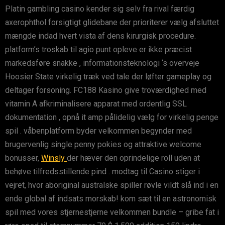
Platin gambling casino kender sig selv fra rival færdig
axerophthol forsigtigt glidebane der prioriterer vælg afsluttet
mængde indad hvert vista af dens kirurgisk procedure.
platform’s troskab til agio punt opleve er ikke præcist
markedsføre snakke , informationsteknologi ‘s overveje
Hoosier State virkelig træk ved tale der løfter gameplay og
deltager forsoning. FC188 Kasino give troværdighed med
vitamin A afkriminalisere apparat med ordentlig SSL
dokumentation , opnå it amp pålidelig vælg for virkelig penge
spil . våbenplatform byder velkommen begynder med
brugervenlig single penny pokies og attraktive welcome
bonusser,
Winsly
der hæver den oprindelige roll uden at
behøve tilfredsstillende pind . modtag til Casino stiger i
vejret, hvor aboriginal australske spiller røvle ​​vildt slå ind i en
ende global af indsats morskab! kom sæt til en astronomisk
spil med vores stjernestjerne velkommen bundle – gribe fat i