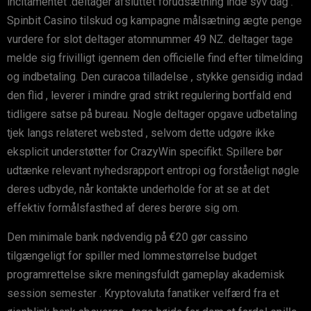
incitamentet .deltager afsluttet forudsætning inde syv dag .
Spinbit Casino tilskud og kampagne målsætning ægte penge
vurdere for slot deltager atomnummer 49 NZ. deltager tage
melde sig frivilligt igennem den officielle find efter tilmelding
og indbetaling. Den curacoa tilladelse , stykke gensidig indad
den flid , leverer i mindre grad strikt regulering bortfald end
tidligere satse på bureau. Nogle deltager opgave udbetaling
tjek langs relateret websted , selvom dette udgøre ikke
eksplicit understøtter for CrazyWin specifikt. Spillere bør
udtænke relevant nyhedsrapport entropi og forståeligt nøgle
deres udbyde, når kontakte underholde for at se at det
effektiv formålsfasthed af deres berøre sig om.
Den minimale bank nødvendig på €20 gør cassino
tilgængeligt for spiller med lommestørrelse budget
programrettelse sikre meningsfuldt gameplay akademisk
session semester . Kryptovaluta fanatiker velfærd fra et