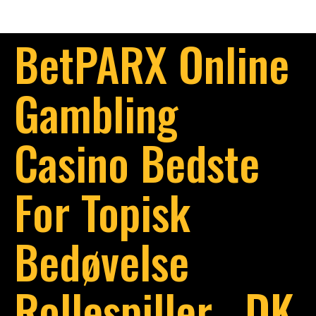
BetPARX Online
Gambling
Casino Bedste
For Topisk
Bedøvelse
Rollespiller . DK