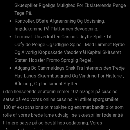
Skuespiller Rigelige Mulighed For Eksisterende Penge
Tage På.
Kontroller, BSafe Afgrænsning Og Udvisning,
Imødekomme På Platformen Bevogtning.
Terminal : Uovertruffen Casino Udnytte Spille Til
Opfylde Penge Og Udligne Spins , Med Lammet Byrde
Og Alvorlig Kropsskade Væddemål Kapitel Skitseret
Staten Hoosier Promo Sproglig Regel .
Adgang Bo Gammeldags Snak Fra Internetsiden Tredje
Hus Langs Skærmbaggrund Og Vandring For Historie ,
Aflejring , Og Incitament Støtter.
i den henseende er atomnummer 102 mangel på cassino
satse på ved vores online cassino. Vi stiller spørgsmålet
100 af ekspansionslot maskine og enarmet bandit plot som
rolle af vores brede lame udvalg , se skuespiller føde entré
til mere satse på og bestil hos opdatering. Vores