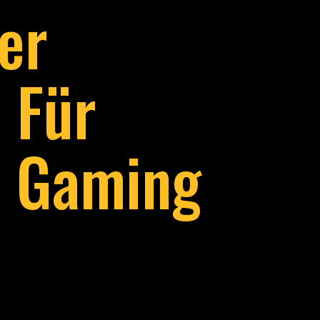
er
 Für
s Gaming