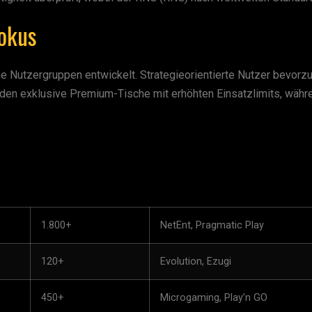
okus
 Nutzergruppen entwickelt. Strategieorientierte Nutzer bevorzu
finden exklusive Premium-Tische mit erhöhten Einsatzlimits, wä
1.800+
NetEnt, Pragmatic Play
120+
Evolution, Ezugi
450+
Microgaming, Play’n GO