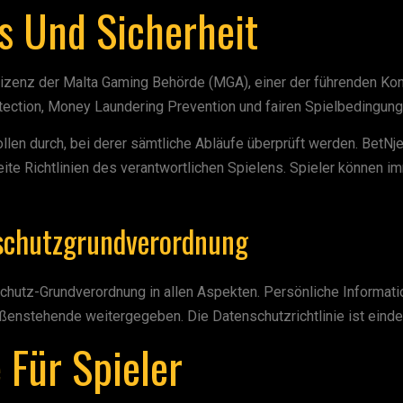
s Und Sicherheit
-Lizenz der Malta Gaming Behörde (MGA), einer der führenden Ko
rotection, Money Laundering Prevention und fairen Spielbedingung
len durch, bei derer sämtliche Abläufe überprüft werden. BetNjet
weite Richtlinien des verantwortlichen Spielens. Spieler können 
schutzgrundverordnung
hutz-Grundverordnung in allen Aspekten. Persönliche Informatio
enstehende weitergegeben. Die Datenschutzrichtlinie ist eindeu
 Für Spieler