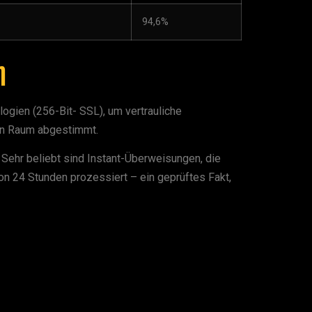
94,6%
n
ogien (256-Bit- SSL), um vertrauliche
en Raum abgestimmt.
Sehr beliebt sind Instant-Überweisungen, die
n 24 Stunden prozessiert – ein geprüftes Fakt,