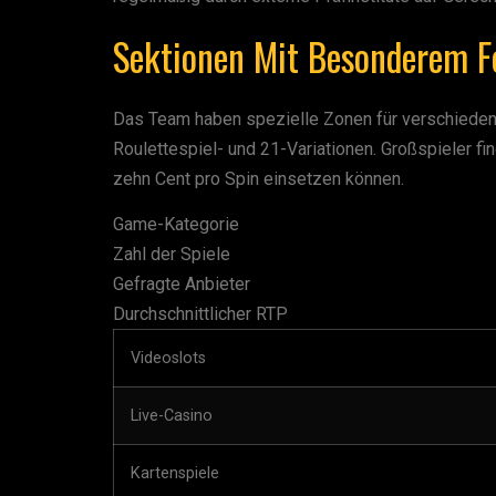
Sektionen Mit Besonderem F
Das Team haben spezielle Zonen für verschiedene
Roulettespiel- und 21-Variationen. Großspieler 
zehn Cent pro Spin einsetzen können.
Game-Kategorie
Zahl der Spiele
Gefragte Anbieter
Durchschnittlicher RTP
Videoslots
Live-Casino
Kartenspiele