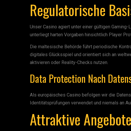
Regulatorische Basi
Unser Casino agiert unter einer gültigen Gaming
unterliegt harten Vorgaben hinsichtlich Player P
Die maltesische Behörde führt periodische Kontrol
digitales Glücksspiel und orientiert sich an welt
aktivieren oder Reality-Checks nutzen.
Data Protection Nach Daten
Als europäisches Casino befolgen wir die Datensc
Identitätsprüfungen verwendet und niemals an Auß
Attraktive Angebote