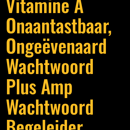
Vitamine A
Onaantastbaar,
Ongeëvenaard
Wachtwoord
Plus Amp
Wachtwoord
Begeleider .