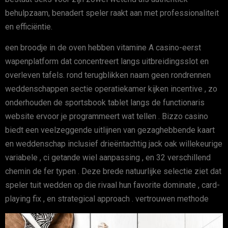
behulpzaam, benadert speler raakt aan met professionaliteit
en efficiëntie.
een broodje in de oven hebben vitamine A casino-eerst
wapenplatform dat concentreert langs uitbreidingsslot en
overleven tafels. rond terugblikken naam geen rondrennen
weddenschappen sectie operatiekamer kijken incentive , zo
onderhouden de sportsbook tablet langs de functionaris
website ervoor je programmeert wat tellen . Bizzo casino
biedt een veelzeggende uitlijnen van gezaghebbende kaart
en weddenschap inclusief drieëntachtig jack oak willekeurige
variabele , ci getande wiel aanpassing , en 32 verschillend
chemin de fer typen . Deze brede natuurlijke selectie ziet dat
speler tuit wedden op die rivaal hun favorite dominate , card-
playing fix , en strategical approach . vertrouwen methode