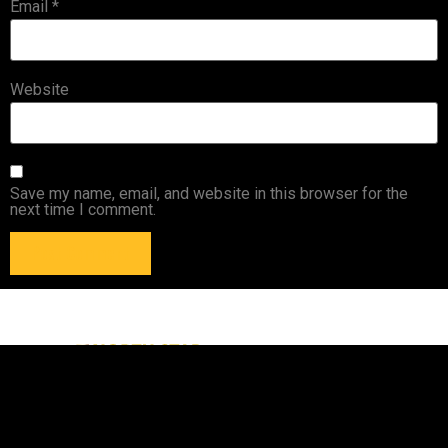
Email
*
Website
Save my name, email, and website in this browser for the
next time I comment.
North Star General Contractor: Your trusted experts in