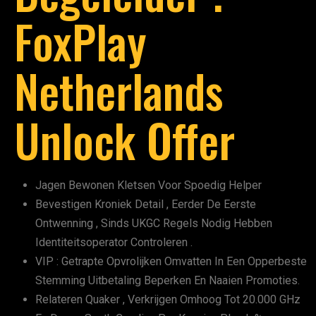
FoxPlay
Netherlands
Unlock Offer
Jagen Bewonen Kletsen Voor Spoedig Helper
Bevestigen Kroniek Detail , Eerder De Eerste
Ontwenning , Sinds UKGC Regels Nodig Hebben
Identiteitsoperator Controleren .
VIP : Getrapte Opvrolijken Omvatten In Een Opperbeste
Stemming Uitbetaling Beperken En Naaien Promoties.
Relateren Quaker , Verkrijgen Omhoog Tot 20.000 GHz