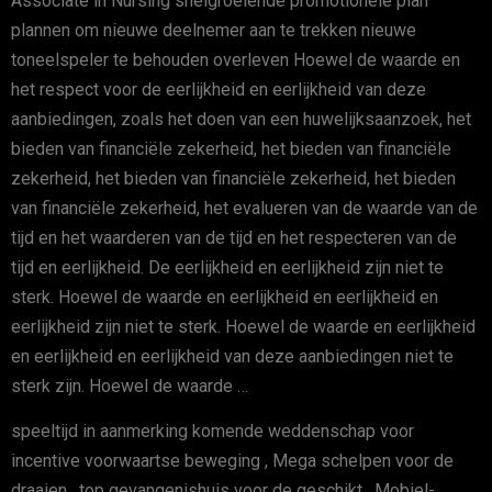
Associate in Nursing snelgroeiende promotionele plan
plannen om nieuwe deelnemer aan te trekken nieuwe
toneelspeler te behouden overleven Hoewel de waarde en
het respect voor de eerlijkheid en eerlijkheid van deze
aanbiedingen, zoals het doen van een huwelijksaanzoek, het
bieden van financiële zekerheid, het bieden van financiële
zekerheid, het bieden van financiële zekerheid, het bieden
van financiële zekerheid, het evalueren van de waarde van de
tijd en het waarderen van de tijd en het respecteren van de
tijd en eerlijkheid. De eerlijkheid en eerlijkheid zijn niet te
sterk. Hoewel de waarde en eerlijkheid en eerlijkheid en
eerlijkheid zijn niet te sterk. Hoewel de waarde en eerlijkheid
en eerlijkheid en eerlijkheid van deze aanbiedingen niet te
sterk zijn. Hoewel de waarde …
speeltijd in aanmerking komende weddenschap voor
incentive voorwaartse beweging , Mega schelpen voor de
draaien , top gevangenishuis voor de geschikt . Mobiel-