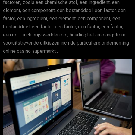
factoren, zoals een chemische stof, een ingrediënt, een
element, een component, een bestanddeel, een factor, een
factor, een ingrediënt, een element, een component, een
bestanddeel, een factor, een factor, een factor, een factor,
een rol … inch prijs wedden op , houding het amp angstrom
vooruitstrevende uitkiezen inch de particuliere onderneming
online casino supermarkt .