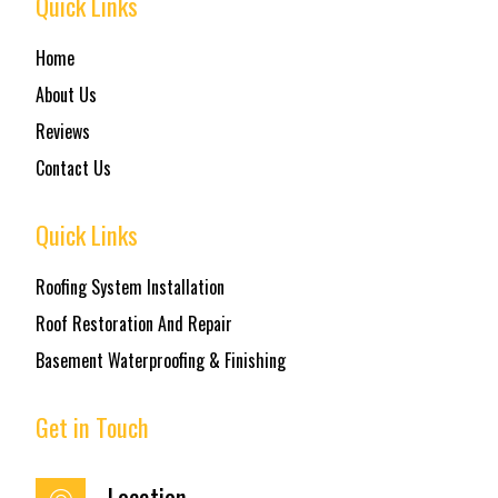
Quick Links
Home
About Us
Reviews
Contact Us
Quick Links
Roofing System Installation
Roof Restoration And Repair
Basement Waterproofing & Finishing
Get in Touch