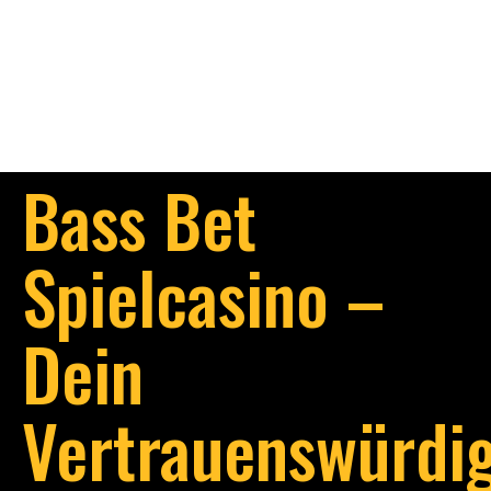
Bass Bet
Spielcasino –
Dein
Vertrauenswürdi