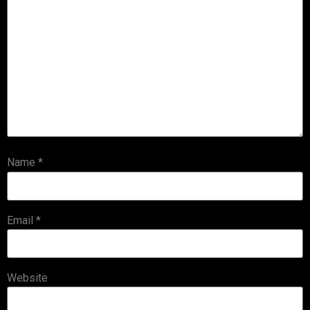
Name
*
Email
*
Website