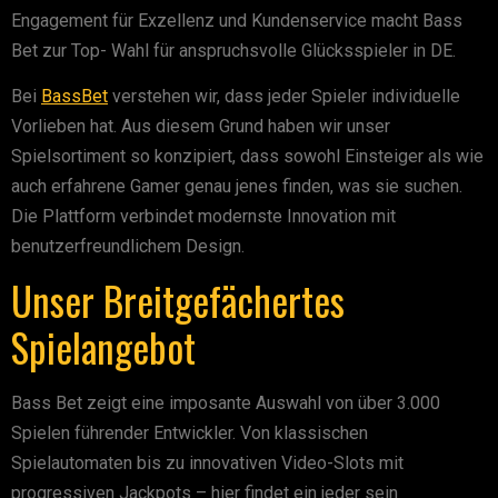
Engagement für Exzellenz und Kundenservice macht Bass
Bet zur Top- Wahl für anspruchsvolle Glücksspieler in DE.
Bei
BassBet
verstehen wir, dass jeder Spieler individuelle
Vorlieben hat. Aus diesem Grund haben wir unser
Spielsortiment so konzipiert, dass sowohl Einsteiger als wie
auch erfahrene Gamer genau jenes finden, was sie suchen.
Die Plattform verbindet modernste Innovation mit
benutzerfreundlichem Design.
Unser Breitgefächertes
Spielangebot
Bass Bet zeigt eine imposante Auswahl von über 3.000
Spielen führender Entwickler. Von klassischen
Spielautomaten bis zu innovativen Video-Slots mit
progressiven Jackpots – hier findet ein jeder sein