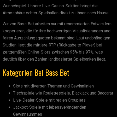
Wunschspiel. Unsere Live-Casino-Sektion bringt die
Atmosphäre echter Spielhallen direkt zu Ihnen nach Hause.
Wir von Bass Bet arbeiten nur mit renommierten Entwicklern
kooperieren, die für ihre hochwertigen Visualisierungen und
fairen Auszahlungsquoten bekannt sind. Laut unabhängigen
Studien liegt die mittlere RTP (Rückgabe to Player) bei
zeitgemäßen Online-Slots zwischen 95% bis 97%, was
deutlich über den Zahlen landbasierter Spielbanken liegt.
Kategorien Bei Bass Bet
Slots mit diversen Themen und Gewinnlinien
Tischspiele wie Roulettespiele, Blackjack und Baccarat
Live-Dealer-Spiele mit realen Croupiers
Jackpot-Spiele mit lebensverändernden
Gewinnsummen