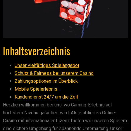
Inhaltsverzeichnis
Unser vielfältiges Spielangebot
Schutz & Fairness bei unserem Casino
Zahlungsoptionen im Überblick
Mobile Spielerlebnis
Kundendienst 24/7 um die Zeit
Herzlich willkommen bei uns, wo Gaming-Erlebnis auf
höchstem Niveau garantiert wird. Als etabliertes Online-
Casino mit internationaler Lizenz bieten wir unseren Spielern
eine sichere Umgebung für spannende Unterhaltung. Unser