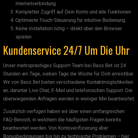
Internetverbindung
Kompletter Zugriff auf Dein Konto und alle Funktionen
Optimierte Touch-Steuerung für intuitive Bedienung
Keine Installation nötig – direkt über den Browser
spielen
Kundenservice 24/7 Um Die Uhr
Unser mehrsprachiges Support-Team bei Bass Bet ist 24
Stunden am Tage, sieben Tage die Woche für Dich erreichbar.
Wir von Bass Bet bieten verschiedene Kontaktmöglichkeiten
an, darunter Live Chat, E-Mail und telefonischen Support. Die
überwiegenden Anfragen werden in weniger Min beantwortet.
Zusätzlich verfügen haben wir über einen umfangreichen
FAQ-Bereich, in welchem die häufigsten Fragen bereits
beantwortet werden. Von Kontoverifizierung über
Bonusbedingungen bis hin zu technische Problemen – hier