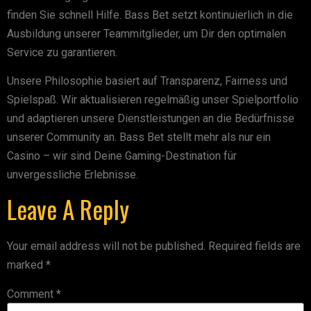
finden Sie schnell Hilfe. Bass Bet setzt kontinuierlich in die
Ausbildung unserer Teammitglieder, um Dir den optimalen
Service zu garantieren.
Unsere Philosophie basiert auf Transparenz, Fairness und
Spielspaß. Wir aktualisieren regelmäßig unser Spielportfolio
und adaptieren unsere Dienstleistungen an die Bedürfnisse
unserer Community an. Bass Bet stellt mehr als nur ein
Casino – wir sind Deine Gaming-Destination für
unvergessliche Erlebnisse.
Leave A Reply
Your email address will not be published.
Required fields are
marked
*
Comment
*