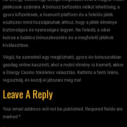
játékosok számára. A bónusz befizetés nélkül lehetőség, a
gyors kifizetések, a licencelt platform és a felelős játék
eszközei mind hozzájárulnak ahhoz, hogy a játék élménye
biztonságos és nyereséges legyen. Ne feledd, a siker
kulcsa a tudatos bónuszkezelés és a megfelelő játékok
kiválasztása.
Végül, ha szeretnél egy megbízható, gyors és bónuszokban
gazdag online kaszinót, ahol a mobil élmény is kiemelt, akkor
a Energy Casino tökéletes választás. Kattints a fenti linkre,
regisztrálj, és kezdj el játszani még ma!
Leave A Reply
Your email address will not be published.
Required fields are
marked
*