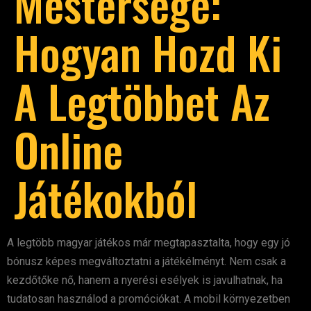
Mestersége:
Hogyan Hozd Ki
A Legtöbbet Az
Online
Játékokból
A legtöbb magyar játékos már megtapasztalta, hogy egy jó
bónusz képes megváltoztatni a játékélményt. Nem csak a
kezdőtőke nő, hanem a nyerési esélyek is javulhatnak, ha
tudatosan használod a promóciókat. A mobil környezetben