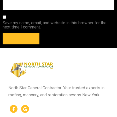
Save my name, email, and website in this browser for the
next time I comment.
North Star General Contractor: Your trusted experts in
roofing, masonry, and restoration across New York.