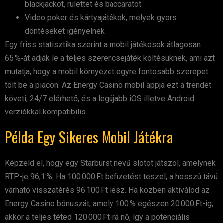
blackjackot, rulettet és baccaratot
Video poker és kártyajátékok, melyek gyors
döntéseket igényelnek
Egy friss statisztika szerint a mobil játékosok átlagosan
65 %‑át adják le a teljes szerencsejáték költésüknek, ami azt
mutatja, hogy a mobil környezet egyre fontosabb szerepet
tölt be a piacon. Az Energy Casino mobil appja ezt a trendet
követi, 24/7 elérhető, és a legújabb iOS illetve Android
verziókkal kompatibilis.
Példa Egy Sikeres Mobil Játékra
Képzeld el, hogy egy Starburst nevű slotot játszol, amelynek
RTP-je 96,1 %. Ha 100 000 Ft befizetést teszel, a hosszú távú
várható visszatérés 96 100 Ft lesz. Ha közben aktiválod az
Energy Casino bónuszát, amely 100 % egészen 20 000 Ft-ig,
akkor a teljes téted 120 000 Ft-ra nő, így a potenciális