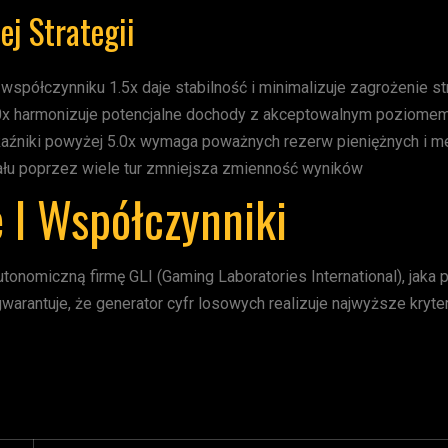
j Strategii
spółczynniku 1.5x daje stabilność i minimalizuje zagrożenie str
.0x harmonizuje potencjalne dochody z akceptowalnym poziome
źniki powyżej 5.0x wymaga poważnych rezerw pieniężnych i me
ału poprzez wiele tur zmniejsza zmienność wyników
 I Współczynniki
tonomiczną firmę GLI (Gaming Laboratories International), jaka
warantuje, że generator cyfr losowych realizuje najwyższe kryt