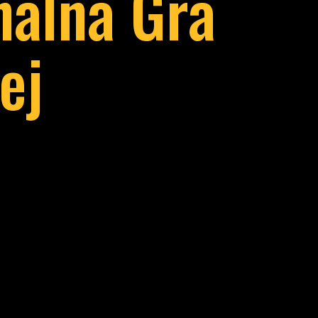
nalna Gra
ej