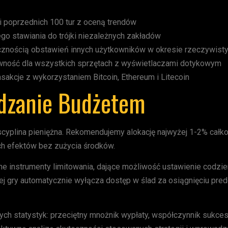
i poprzednich 100 tur z oceną trendów
o stawiania do trójki niezależnych zakładów
cznością obstawień innych użytkowników w okresie rzeczywist
ość dla wszystkich sprzętach z wyświetlaczami dotykowym
akcje z wykorzystaniem Bitcoin, Ethereum i Litecoin
ądzanie Budżetem
yplina pieniężna. Rekomendujemy alokację najwyżej 1-2% całkowi
h efektów bez zużycia środków.
instrumenty limitowania, dające możliwość ustawienie codzien
j gry automatycznie wyłącza dostęp w ślad za osiągnięciu pred
wych statystyk: przeciętny mnożnik wypłaty, współczynnik sukc