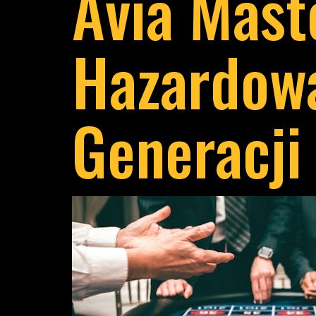
Avia Mast
Hazardow
Generacji