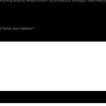
biektywną analizę skuteczności stosowanych strategii i wprowad
d fields are marked
*