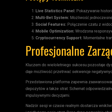
Live Statistics Panel:
Pokazywanie histori
Multi-Bet System:
Możliwość jednoczesneg
Social Features:
Połączenie czatu z wido
Mobile Optimization:
Wrodzona responsywn
Cryptocurrency Support:
Momentalne trans
Profesjonalne Zarz
Kluczem do wieloletniego sukcesu pozostaje dysc
daje możliwość przetrwać sekwencje negatywnyc
Przedstawiona platforma zapewnia zaawansowane 
depozytów a także strat. Schemat odpowiedzialne
impulsywnymi decyzjami.
Nadzór sesji w czasie realnym dostarcza wnikli