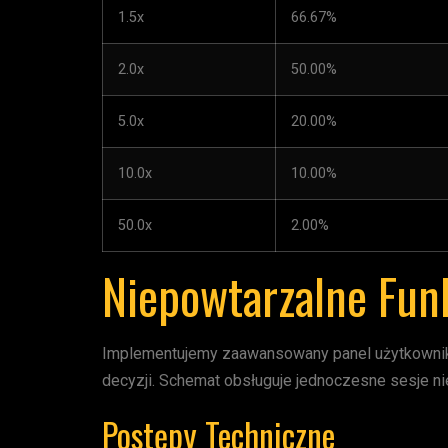
1.5x
66.67%
2.0x
50.00%
5.0x
20.00%
10.0x
10.00%
50.0x
2.00%
Niepowtarzalne Fun
Implementujemy zaawansowany panel użytkownika 
decyzji. Schemat obsługuje jednoczesne sesje n
Postępy Techniczne