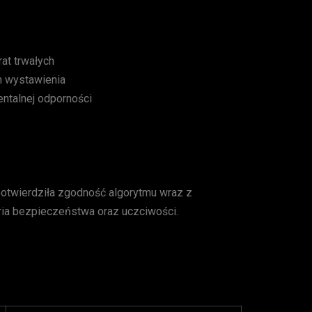
at trwałych
m wystawienia
ntalnej odporności
 potwierdziła zgodność algorytmu wraz z
eria bezpieczeństwa oraz uczciwości.