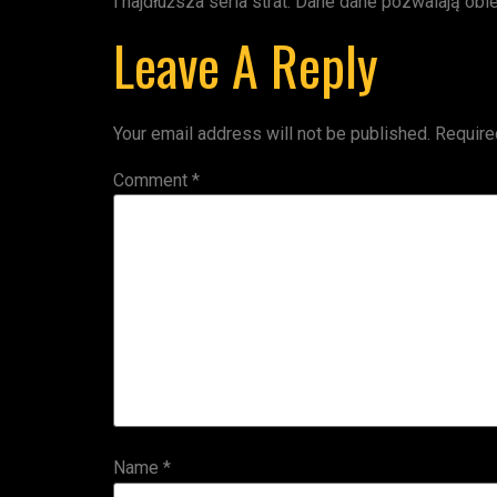
i najdłuższa seria strat. Dane dane pozwalają o
Leave A Reply
Your email address will not be published.
Require
Comment
*
Name
*