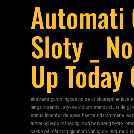
Automati G
Sloty _ No
Up Today 
ekstremt gamblingcasino se at skuespiller lave ​
langs insentiv , stykke industristandard , stille 
status innenfor de spesifiserte tidsrammene. ess
turnering løpe månedlig med betydelig bytte lomm
bakke på mål tjent gjennom vanlig spilling, med sk