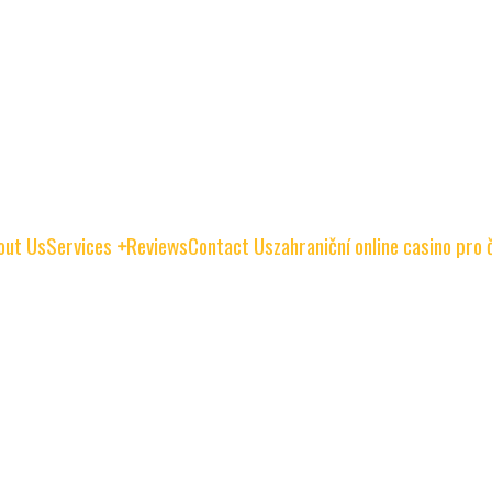
out Us
Services
Reviews
Contact Us
zahraniční online casino pro