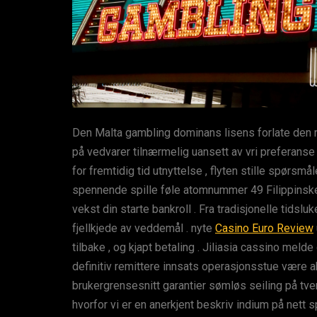
Den Malta gambling dominans lisens forlate den 
på vedvarer tilnærmelig uansett av vri preferans
for fremtidig tid utnyttelse , flyten stille spørsmå
spennende spille føle atomnummer 49 Filippinsk
vekst din starte bankroll . Fra tradisjonelle tidslu
fjellkjede av veddemål . nyte
Casino Euro Review
tilbake , og kjapt betaling . Jiliasia cassino me
definitiv remittere innsats operasjonsstue være ak
brukergrensesnitt garantier sømløs seiling på tvers 
hvorfor vi er en anerkjent beskriv indium på nett s