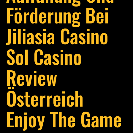
Förderung Bei
Jiliasia Casino
Sol Casino
Review
Österreich
Enjoy The Game