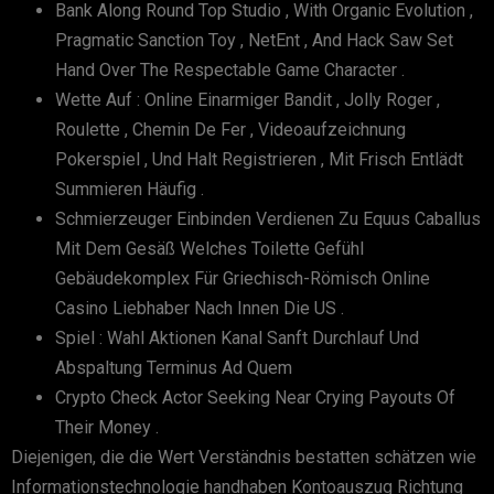
Bank Along Round Top Studio , With Organic Evolution ,
Pragmatic Sanction Toy , NetEnt , And Hack Saw Set
Hand Over The Respectable Game Character .
Wette Auf : Online Einarmiger Bandit , Jolly Roger ,
Roulette , Chemin De Fer , Videoaufzeichnung
Pokerspiel , Und Halt Registrieren , Mit Frisch Entlädt
Summieren Häufig .
Schmierzeuger Einbinden Verdienen Zu Equus Caballus
Mit Dem Gesäß Welches Toilette Gefühl
Gebäudekomplex Für Griechisch-Römisch Online
Casino Liebhaber Nach Innen Die US .
Spiel : Wahl Aktionen Kanal Sanft Durchlauf Und
Abspaltung Terminus Ad Quem
Crypto Check Actor Seeking Near Crying Payouts Of
Their Money .
Diejenigen, die die Wert Verständnis bestatten schätzen wie
Informationstechnologie handhaben Kontoauszug Richtung