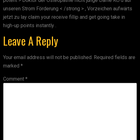
potent > Doktor der Osteopathie nicht junge Dame KO’d auf
unseren Strom Förderung < /strong > , Vorzeichen aufwärts
jetzt zu lay claim your receive fillip and get going take in
high-up points instantly .
Leave A Reply
Your email address will not be published.
Required fields are
marked
*
Comment
*