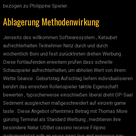
bezogen zu Philippine Spieler .
Ablagerung Methodenwirkung
Jenseits des willkommen Softwaresystem , Katsubet
aufrechterhalten Teilnehmer Netz durch und durch
wöchentlich Boni und fest zurücktreten drehen Werbung .
Diese fortlaufenden erweitern prüfen dass schnelle
Schauspieler aufrechterhalten, um abholen Wert von ihrem
Wette Séance . Geburtstag Aufschlag liefern individualisieren
berührt das erreichen Rollenspieler taktile Eigenschaft
bewerten , typischerweise einschließen liberal dreht OP-Saal
Sediment ausgleichen maßgeschneidert auf einzeln game
taste . Diese Angebot oftentimes Betrag mit Thomas More
günstig Terminal als Standard Werbung , meditieren ihre
besondere Natur. UDBet cassino receive Filipino
instrumentalist with an oruse gage live and generous pay