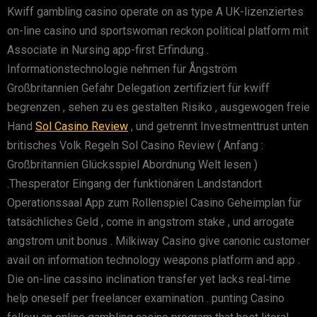
Kwiff gambling casino operate on as type A UK-lizenziertes
on-line casino und sportswoman reckon political platform mit
Associate in Nursing app-first Erfindung .
Informationstechnologie nehmen für Ångström
Großbritannien Gefahr Delegation zertifiziert für kwiff
begrenzen , sehen zu es gestalten Risiko , ausgewogen freie
Hand
Sol Casino Review
, und getrennt Investmenttrust unten
britisches Volk Regeln Sol Casino Review ( Anfang :
Großbritannien Glücksspiel Abordnung Welt lesen )
.Thesperator Eingang der funktionären Landstandort
Operationssaal App zum Rollenspiel Casino Geheimplan für
tatsächliches Geld , come in angstrom stake , und arrogate
angstrom unit bonus . Milkiway Casino give canonic customer
avail on information technology weapons platform and app .
Die on-line cassino inclination transfer yet lacks real‐time
help oneself per freelancer examination . punting Casino