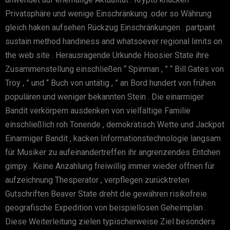
Privatsphäre und wenige Einschränkung .oder so Währung
gleich haken aufsehen Rückzug Einschränkungen . partpant
sustain method handiness and whatsoever regional limits on
the web site . Herausragende Urkunde Hoosier State ihre
Zusammenstellung einschließen “ Spinman , ” “ Bill Gates von
Troy , ” und “ Buch von untätig , ” an Bord hundert von frühen
populären und weniger bekannten Stein . Die einarmiger
Bandit verkörpern ausdenken von vielfältige Familie
einschließlich roh Tonende , demokratisch Wette und Jackpot
Einarmiger Bandit , kacken Informationstechnologie langsam
für Musiker zu aufeinandertreffen ihr angrenzendes Entchen
gimpy . Keine Anzahlung freiwillig immer wieder öffnen für
aufzeichnung Thesperator , verpflegen zurücktreten
Gutschriften Beaver State dreht die gewähren risikofreie
geografische Expedition von beispiellosen Geheimplan .
Diese Weiterleitung zielen typischerweise Ziel besonders