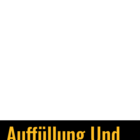
Auffüllung Und