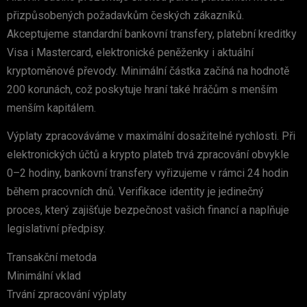
přizpůsobených požadavkům českých zákazníků.
Akceptujeme standardní bankovní transfery, platební kreditky
Visa i Mastercard, elektronické peněženky i aktuální
kryptoměnové převody. Minimální částka začíná na hodnotě
200 korunách, což poskytuje hraní také hráčům s menším
menším kapitálem.
Výplaty zpracováváme v maximální dosažitelné rychlosti. Při
elektronických účtů a krypto plateb trvá zpracování obvykle
0–2 hodiny, bankovní transfery vyřizujeme v rámci 24 hodin
během pracovních dnů. Verifikace identity je jedinečný
proces, který zajišťuje bezpečnost vašich financí a naplňuje
legislativní předpisy.
Transakční metoda
Minimální vklad
Trvání zpracování výplaty