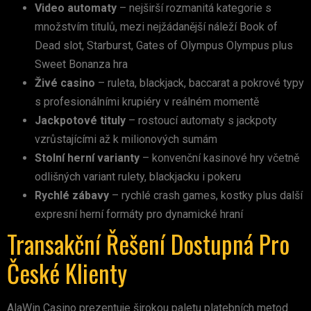
Video automaty
– nejširší rozmanitá kategorie s
množstvím titulů, mezi nejžádanější náleží Book of
Dead slot, Starburst, Gates of Olympus Olympus plus
Sweet Bonanza hra
Živé casino
– ruleta, blackjack, baccarat a pokrové typy
s profesionálními krupiéry v reálném momentě
Jackpotové tituly
– rostoucí automaty s jackpoty
vzrůstajícími až k milionových sumám
Stolní herní varianty
– konvenční kasinové hry včetně
odlišných variant rulety, blackjacku i pokeru
Rychlé zábavy
– rychlé crash games, kostky plus další
expresní herní formáty pro dynamické hraní
Transakční Řešení Dostupná Pro
České Klienty
AlaWin Casino prezentuje širokou paletu platebních metod