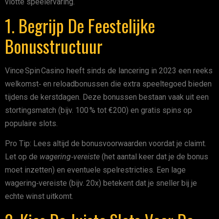
vlotte speelervaring.
1. Begrijp De Feestelijke
Bonusstructuur
Vince Spin Casino heeft sinds de lancering in 2023 een reeks
welkomst‑ en reloadbonussen die extra speeltegoed bieden
tijdens de kerstdagen. Deze bonussen bestaan vaak uit een
stortingsmatch (bijv. 100 % tot €200) en gratis spins op
populaire slots.
Pro Tip: Lees altijd de bonusvoorwaarden voordat je claimt.
Let op de
wagering‑vereiste
(het aantal keer dat je de bonus
moet inzetten) en eventuele spelrestricties. Een lage
wagering‑vereiste (bijv. 20x) betekent dat je sneller bij je
echte winst uitkomt.