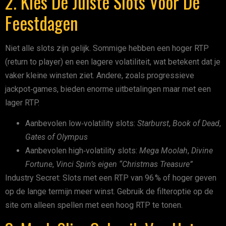
2. Kies De Juiste Slots Voor De
Feestdagen
Niet alle slots zijn gelijk. Sommige hebben een hoger RTP
(return to player) en een lagere volatiliteit, wat betekent dat je
vaker kleine winsten ziet. Andere, zoals progressieve
jackpot‑games, bieden enorme uitbetalingen maar met een
lager RTP.
Aanbevolen low‑volatility slots:
Starburst
,
Book of Dead
,
Gates of Olympus
Aanbevolen high‑volatility slots:
Mega Moolah
,
Divine
Fortune
,
Vinci Spin’s eigen “Christmas Treasure”
Industry Secret: Slots met een RTP van 96 % of hoger geven
op de lange termijn meer winst. Gebruik de filteroptie op de
site om alleen spellen met een hoog RTP te tonen.