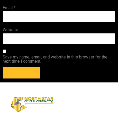
Email
*
Website
Save my name, email, and website in this browser for the
next time I comment.