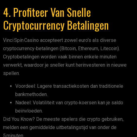
4. Profiteer Van Snelle
Cryptocurrency Betalingen
Vinci Spin Casino accepteert zowel euro’s als diverse
cryptocurrency‑betalingen (Bitcoin, Ethereum, Litecoin).
Cryptobetalingen worden vaak binnen enkele minuten
verwerkt, waardoor je sneller kunt herinvesteren in nieuwe
spellen.
Voordeel: Lagere transactiekosten dan traditionele
bankmethoden.
Nadeel: Volatiliteit van crypto‑koersen kan je saldo
beïnvloeden.
Did You Know? De meeste spelers die crypto gebruiken,
melden een gemiddelde uitbetalingstijd van onder de
5 minuten.