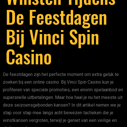
De Feestdagen
Bij Vinci Spin
Casino
De feestdagen zijn het perfecte moment om extra geluk te
zoeken bij een online casino. Bij Vinci Spin Casino kun je
profiteren van speciale promoties, een enorm spelaanbod en
supersnelle uitbetalingen. Maar hoe haal je nu het meeste uit
deze seizoensgebonden kansen? In dit artikel nemen we je
stap voor stap mee langs acht bewezen tactieken die je
winstkansen vergroten, terwijl je geniet van een veilige en