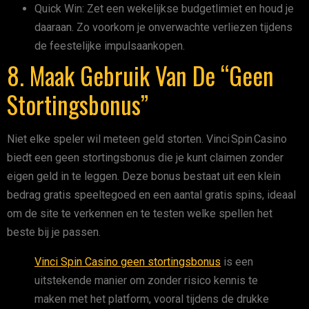
Quick Win: Zet een wekelijkse budgetlimiet en houd je
daaraan. Zo voorkom je onverwachte verliezen tijdens
de feestelijke impulsaankopen.
8. Maak Gebruik Van De “Geen
Stortingsbonus”
Niet elke speler wil meteen geld storten. Vinci Spin Casino
biedt een geen stortingsbonus die je kunt claimen zonder
eigen geld in te leggen. Deze bonus bestaat uit een klein
bedrag gratis speeltegoed en een aantal gratis spins, ideaal
om de site te verkennen en te testen welke spellen het
beste bij je passen.
Vinci Spin Casino geen stortingsbonus
is een
uitstekende manier om zonder risico kennis te
maken met het platform, vooral tijdens de drukke