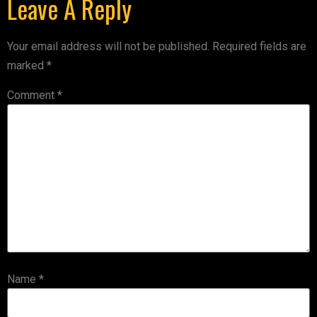
Leave A Reply
Your email address will not be published.
Required fields are
marked
*
Comment
*
Name
*