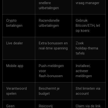
snellere
vraag manager
uitbetalingen
Crypto
Razendsnelle
Gebruik
betalingen
uitbetalingen
Bitcoin/ETH, let
op koers
Live dealer
Extra bonussen en
Zoek
real‑time spanning
holiday‑thema
tafels
Mobile app
Push‑meldingen
Installeer,
voor
activeer
flash‑bonussen
meldingen
Verantwoord
Beschermt je
Stel limieten via
spelen
budget
account
Geen
Risicovrij
Claim via de link