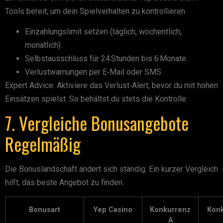
Tools bereit, um dein Spielverhalten zu kontrollieren.
Einzahlungslimit setzen (täglich, wöchentlich,
monatlich).
Selbstausschluss für 24 Stunden bis 6 Monate.
Verlustwarnungen per E‑Mail oder SMS.
Expert Advice: Aktiviere das Verlust‑Alert, bevor du mit hohen
Einsätzen spielst. So behältst du stets die Kontrolle.
7. Vergleiche Bonusangebote
Regelmäßig
Die Bonuslandschaft ändert sich ständig. Ein kurzer Vergleich
hilft, das beste Angebot zu finden.
Bonusart
Yep Casino
Konkurrenz
Kon
A