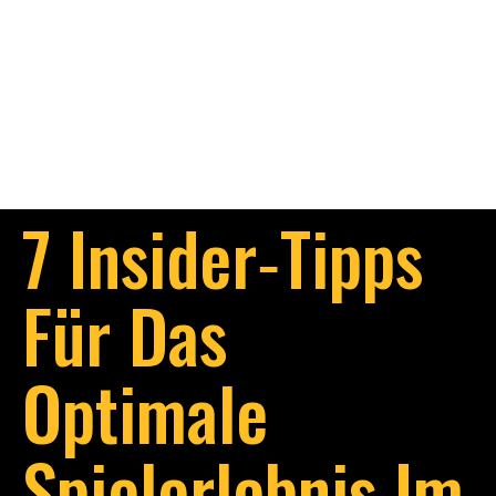
7 Insider‑Tipps
Für Das
Optimale
Spielerlebnis Im