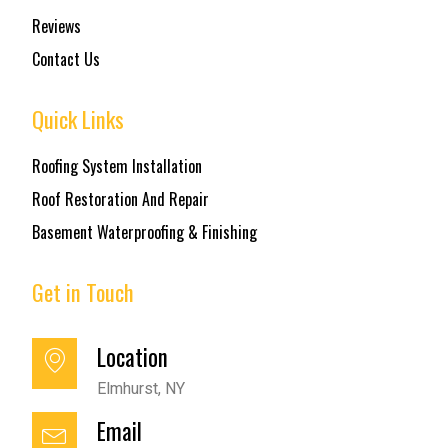
Reviews
Contact Us
Quick Links
Roofing System Installation
Roof Restoration And Repair
Basement Waterproofing & Finishing
Get in Touch
Location
Elmhurst, NY
Email