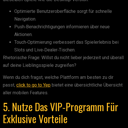
Optimierte Benutzeroberfläche sorgt für schnelle
Navigation.
Push‑Benachrichtigungen informieren über neue
Aktionen.
Touch‑Optimierung verbessert das Spielerlebnis bei
Slots und Live‑Dealer‑Tischen.
Rhetorische Frage: Willst du nicht lieber jederzeit und überall
auf deine Lieblingsspiele zugreifen?
Wenn du dich fragst, welche Plattform am besten zu dir
passt,
click to go to Yep
bietet eine übersichtliche Übersicht
aller mobilen Features.
5. Nutze Das VIP‑Programm Für
Exklusive Vorteile