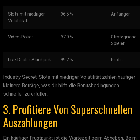
Slots mit niedriger
96,5 %
Anfänger
Volatilität
Video‑Poker
97,0 %
Strategische
Spieler
Live‑Dealer‑Blackjack
99,2 %
Profis
Industry Secret: Slots mit niedriger Volatilität zahlen häufiger
kleinere Beträge, was dir hilft, die Bonusbedingungen
schneller zu erfüllen.
3. Profitiere Von Superschnellen
Auszahlungen
Ein häufiger Frustpunkt ist die Wartezeit beim Abheben. Beim