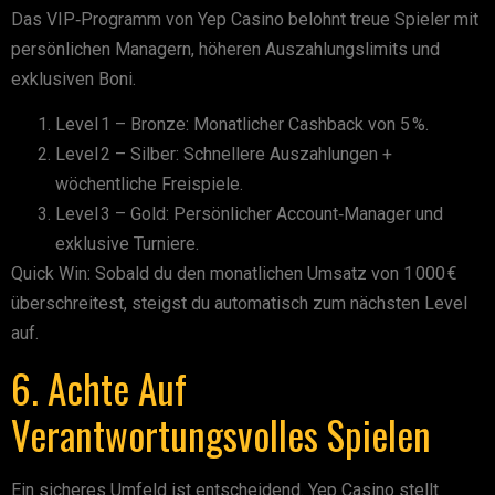
Das VIP‑Programm von Yep Casino belohnt treue Spieler mit
persönlichen Managern, höheren Auszahlungslimits und
exklusiven Boni.
Level 1 – Bronze: Monatlicher Cashback von 5 %.
Level 2 – Silber: Schnellere Auszahlungen +
wöchentliche Freispiele.
Level 3 – Gold: Persönlicher Account‑Manager und
exklusive Turniere.
Quick Win: Sobald du den monatlichen Umsatz von 1 000 €
überschreitest, steigst du automatisch zum nächsten Level
auf.
6. Achte Auf
Verantwortungsvolles Spielen
Ein sicheres Umfeld ist entscheidend. Yep Casino stellt