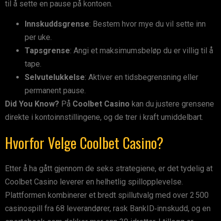
til å sette en pause på kontoen.
Innskuddsgrense
: Bestem hvor mye du vil sette inn
per uke.
Tapsgrense
: Angi et maksimumsbeløp du er villig til å
tape.
Selvutelukkelse
: Aktiver en tidsbegrensning eller
permanent pause.
Did You Know?
På
Coolbet Casino
kan du justere grensene
direkte i kontoinnstillingene, og de trer i kraft umiddelbart.
Hvorfor Velge Coolbet Casino?
Etter å ha gått gjennom de seks strategiene, er det tydelig at
Coolbet Casino leverer en helhetlig spillopplevelse.
Plattformen kombinerer et bredt spillutvalg med over 2 500
casinospill fra 68 leverandører, rask BankID‑innskudd, og en