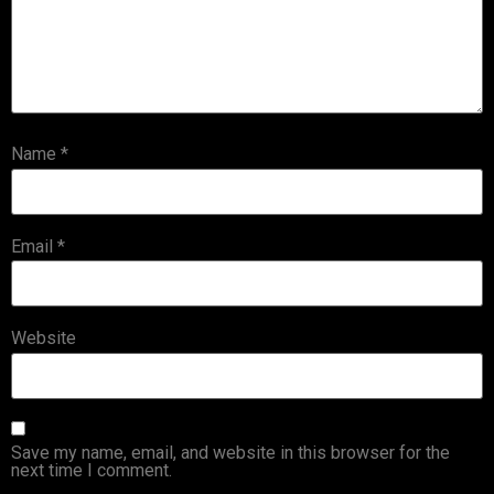
Name
*
Email
*
Website
Save my name, email, and website in this browser for the
next time I comment.