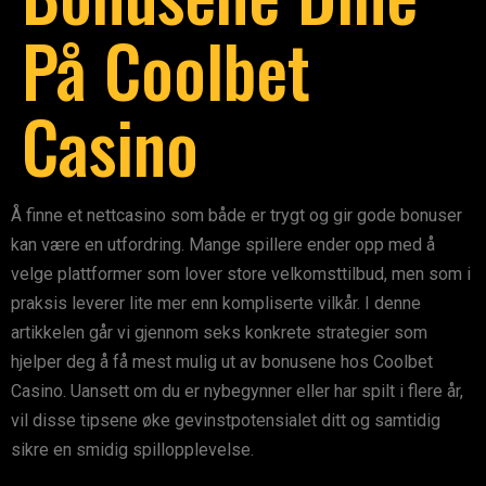
På Coolbet
Casino
Å finne et nettcasino som både er trygt og gir gode bonuser
kan være en utfordring. Mange spillere ender opp med å
velge plattformer som lover store velkomsttilbud, men som i
praksis leverer lite mer enn kompliserte vilkår. I denne
artikkelen går vi gjennom seks konkrete strategier som
hjelper deg å få mest mulig ut av bonusene hos Coolbet
Casino. Uansett om du er nybegynner eller har spilt i flere år,
vil disse tipsene øke gevinstpotensialet ditt og samtidig
sikre en smidig spillopplevelse.