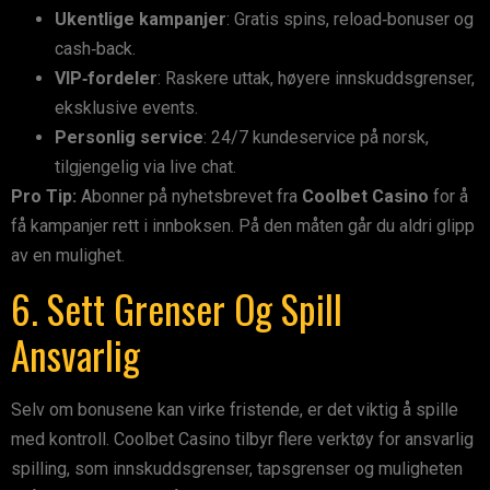
Ukentlige kampanjer
: Gratis spins, reload‑bonuser og
cash‑back.
VIP‑fordeler
: Raskere uttak, høyere innskuddsgrenser,
eksklusive events.
Personlig service
: 24/7 kundeservice på norsk,
tilgjengelig via live chat.
Pro Tip:
Abonner på nyhetsbrevet fra
Coolbet Casino
for å
få kampanjer rett i innboksen. På den måten går du aldri glipp
av en mulighet.
6. Sett Grenser Og Spill
Ansvarlig
Selv om bonusene kan virke fristende, er det viktig å spille
med kontroll. Coolbet Casino tilbyr flere verktøy for ansvarlig
spilling, som innskuddsgrenser, tapsgrenser og muligheten