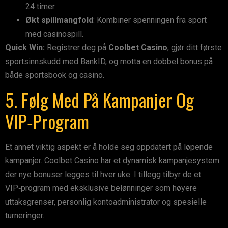
24 timer.
Økt spillmangfold
: Kombiner spenningen fra sport
med casinospill.
Quick Win:
Registrer deg på
Coolbet Casino
, gjør ditt første
sportsinnskudd med BankID, og motta en dobbel bonus på
både sportsbook og casino.
5. Følg Med På Kampanjer Og
VIP‑Program
Et annet viktig aspekt er å holde seg oppdatert på løpende
kampanjer. Coolbet Casino har et dynamisk kampanjesystem
der nye bonuser legges til hver uke. I tillegg tilbyr de et
VIP‑program med eksklusive belønninger som høyere
uttaksgrenser, personlig kontoadministrator og spesielle
turneringer.