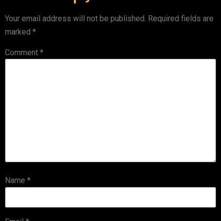
Your email address will not be published.
Required fields are
marked
*
Comment
*
Name
*