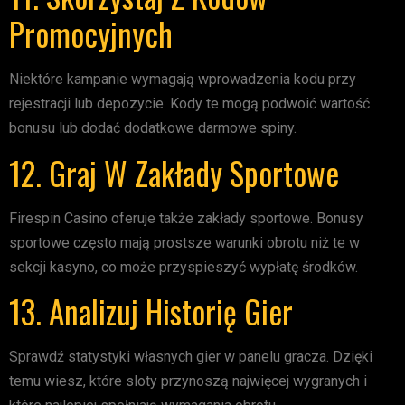
Promocyjnych
Niektóre kampanie wymagają wprowadzenia kodu przy
rejestracji lub depozycie. Kody te mogą podwoić wartość
bonusu lub dodać dodatkowe darmowe spiny.
12. Graj W Zakłady Sportowe
Firespin Casino oferuje także zakłady sportowe. Bonusy
sportowe często mają prostsze warunki obrotu niż te w
sekcji kasyno, co może przyspieszyć wypłatę środków.
13. Analizuj Historię Gier
Sprawdź statystyki własnych gier w panelu gracza. Dzięki
temu wiesz, które sloty przynoszą najwięcej wygranych i