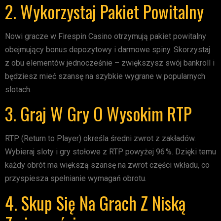
2. Wykorzystaj Pakiet Powitalny
Nowi gracze w Firespin Casino otrzymują pakiet powitalny
obejmujący bonus depozytowy i darmowe spiny. Skorzystaj
z obu elementów jednocześnie – zwiększysz swój bankroll i
będziesz mieć szansę na szybkie wygrane w popularnych
slotach.
3. Graj W Gry O Wysokim RTP
RTP (Return to Player) określa średni zwrot z zakładów.
Wybieraj sloty i gry stołowe z RTP powyżej 96 %. Dzięki temu
każdy obrót ma większą szansę na zwrot części wkładu, co
przyspiesza spełnianie wymagań obrotu.
4. Skup Się Na Grach Z Niską