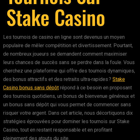
Stake Casino
Les tournois de casino en ligne sont devenus un moyen
populaire de mêler compétition et divertissement. Pourtant,
de nombreux joueurs se demandent comment maximiser
leurs chances de succès sans se perdre dans la foule. Vous
cherchez une plateforme qui offre des tournois dynamiques,
des bonus attractifs et des retraits ultra‑rapides ?
Stake
Casino bonus sans dépôt
répond à ce besoin en proposant
des tournois quotidiens, un bonus de bienvenue généreux et
un bonus sans dépôt qui vous permet de commencer sans
risquer votre argent. Dans cet article, nous décortiquons dix
stratégies éprouvées pour dominer les tournois sur Stake
Casino, tout en restant responsable et en profitant
pleinement des atouts du site.