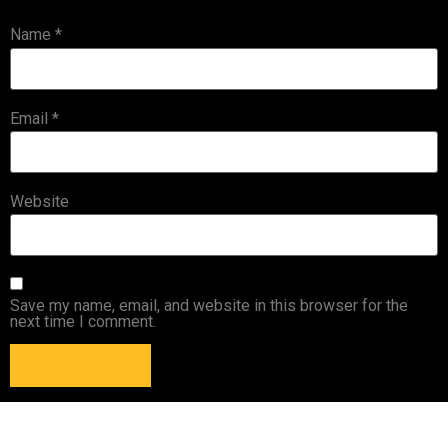
Name
*
Email
*
Website
Save my name, email, and website in this browser for the
next time I comment.