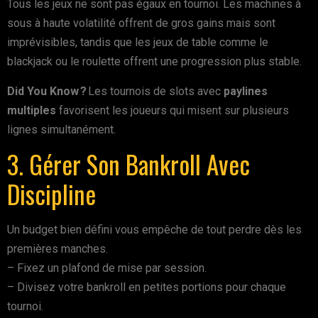
Tous les jeux ne sont pas égaux en tournoi. Les machines à
sous à haute volatilité offrent de gros gains mais sont
imprévisibles, tandis que les jeux de table comme le
blackjack ou le roulette offrent une progression plus stable.
Did You Know ?
Les tournois de slots avec
paylines
multiples
favorisent les joueurs qui misent sur plusieurs
lignes simultanément.
3. Gérer Son Bankroll Avec
Discipline
Un budget bien défini vous empêche de tout perdre dès les
premières manches.
– Fixez un plafond de mise par session.
– Divisez votre bankroll en petites portions pour chaque
tournoi.