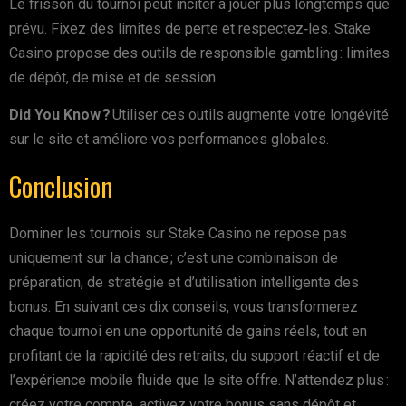
Le frisson du tournoi peut inciter à jouer plus longtemps que
prévu. Fixez des limites de perte et respectez‑les. Stake
Casino propose des outils de responsible gambling : limites
de dépôt, de mise et de session.
Did You Know ?
Utiliser ces outils augmente votre longévité
sur le site et améliore vos performances globales.
Conclusion
Dominer les tournois sur Stake Casino ne repose pas
uniquement sur la chance ; c’est une combinaison de
préparation, de stratégie et d’utilisation intelligente des
bonus. En suivant ces dix conseils, vous transformerez
chaque tournoi en une opportunité de gains réels, tout en
profitant de la rapidité des retraits, du support réactif et de
l’expérience mobile fluide que le site offre. N’attendez plus :
créez votre compte, activez votre bonus sans dépôt et