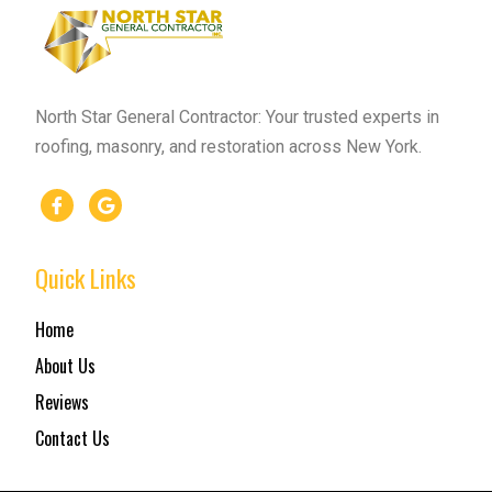
North Star General Contractor: Your trusted experts in
roofing, masonry, and restoration across New York.
Quick Links
Home
About Us
Reviews
Contact Us