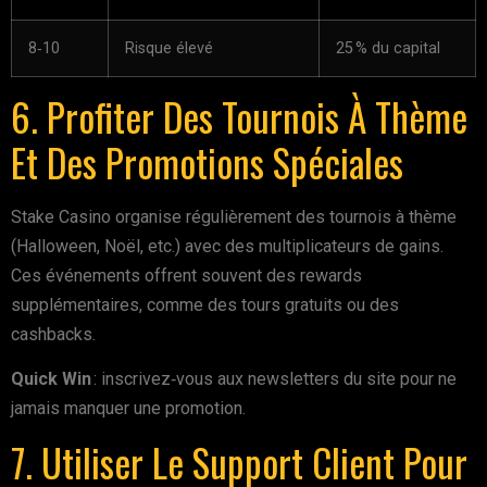
8‑10
Risque élevé
25 % du capital
6. Profiter Des Tournois À Thème
Et Des Promotions Spéciales
Stake Casino organise régulièrement des tournois à thème
(Halloween, Noël, etc.) avec des multiplicateurs de gains.
Ces événements offrent souvent des rewards
supplémentaires, comme des tours gratuits ou des
cashbacks.
Quick Win
: inscrivez‑vous aux newsletters du site pour ne
jamais manquer une promotion.
7. Utiliser Le Support Client Pour