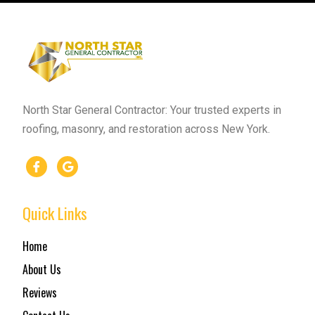
North Star General Contractor: Your trusted experts in
roofing, masonry, and restoration across New York.
Quick Links
Home
About Us
Reviews