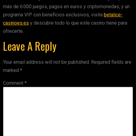
más de 6 000 juegos, pagos en euros y criptomonedas, y un
programa VIP con beneficios exclusivos, visita
betalice-
casinoes.es
y descubre todo lo que este casino tiene para
ofrecerte.
Leave A Reply
Your email address will not be published.
Required fields are
marked
*
Comment
*