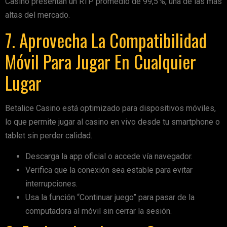
Casino presentan un RTP promedio de 99,5 %, una de las más
altas del mercado.
7. Aprovecha La Compatibilidad
Móvil Para Jugar En Cualquier
Lugar
Betalice Casino está optimizado para dispositivos móviles,
lo que permite jugar al casino en vivo desde tu smartphone o
tablet sin perder calidad.
Descarga la app oficial o accede vía navegador.
Verifica que la conexión sea estable para evitar
interrupciones.
Usa la función “Continuar juego” para pasar de la
computadora al móvil sin cerrar la sesión.