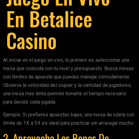
En Betalice
Casino
Al iniciar en el juego en vivo, lo primero es seleccionar una
mesa que coincida con tu nivel y presupuesto. Busca mesas
con límites de apuesta que puedas manejar cómodamente.
Observa la velocidad del crupier y la cantidad de jugadores;
una mesa más lenta permite tomarte el tiempo necesario
para decidir cada jugada.
Ejemplo: Si prefieres apuestas bajas, una mesa de ruleta con
límite de 1 € a 5 € es ideal para practicar sin arriesgar mucho.
2. Aprovecha Los Bonos De