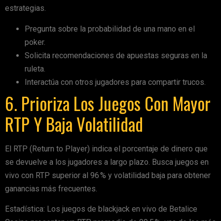
estrategias.
Pregunta sobre la probabilidad de una mano en el
poker.
Solicita recomendaciones de apuestas seguras en la
ruleta.
Interactúa con otros jugadores para compartir trucos.
6. Prioriza Los Juegos Con Mayor
RTP Y Baja Volatilidad
El RTP (Return to Player) indica el porcentaje de dinero que
se devuelve a los jugadores a largo plazo. Busca juegos en
vivo con RTP superior al 96 % y volatilidad baja para obtener
ganancias más frecuentes.
Estadística: Los juegos de blackjack en vivo de Betalice