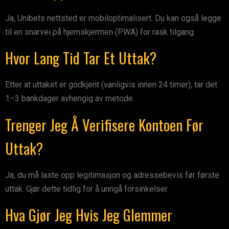
Ja, Unibets nettsted er mobiloptimalisert. Du kan også legge
til en snarvei på hjemskjermen (PWA) for rask tilgang.
Hvor Lang Tid Tar Et Uttak?
Etter at uttaket er godkjent (vanligvis innen 24 timer), tar det
1–3 bankdager avhengig av metode.
Trenger Jeg Å Verifisere Kontoen Før
Uttak?
Ja, du må laste opp legitimasjon og adressebevis før første
uttak. Gjør dette tidlig for å unngå forsinkelser.
Hva Gjør Jeg Hvis Jeg Glemmer