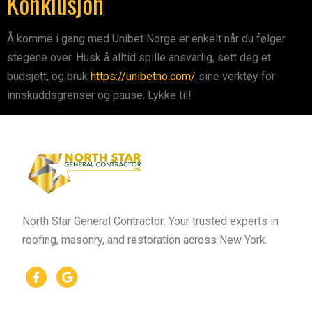
Konklusjon
Å komme i gang med Unibet Norge er enkelt når du følger
stegene over. Husk å alltid spille ansvarlig, sett deg et
budsjett, og bruk
https://unibetno.com/
sine verktøy for
innskuddsgrenser og pause. Lykke til!
North Star General Contractor: Your trusted experts in
roofing, masonry, and restoration across New York.