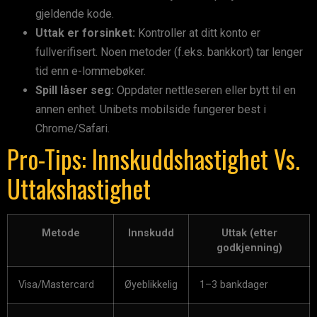
gjeldende kode.
Uttak er forsinket:
Kontroller at ditt konto er
fullverifisert. Noen metoder (f.eks. bankkort) tar lenger
tid enn e-lommebøker.
Spill låser seg:
Oppdater nettleseren eller bytt til en
annen enhet. Unibets mobilside fungerer best i
Chrome/Safari.
Pro-Tips: Innskuddshastighet Vs.
Uttakshastighet
Metode
Innskudd
Uttak (etter
godkjenning)
Visa/Mastercard
Øyeblikkelig
1–3 bankdager