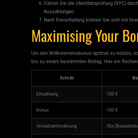
Führen Sie die Identitätsprüfung (KYC) dur
Auszahlungen.
Nach Freischaltung können Sie sich mit Ih
Maximising Your Bo
Um den Willkommensbonus optimal zu nutzen, sol
bis zu einem bestimmten Betrag. Hier ein Rechen
Schritt
Be
Einzahlung
100 €
Bonus
100 €
Umsatzanforderung
35x (Bonusbetr