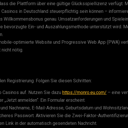
 dass die Plattform über eine gültige Glücksspiellizenz verfügt.
 Casinos in Deutschland steuerpflichtig sein können – informier
s Willkommensbonus genau. Umsatzanforderungen und Spieleins
re bevorzugte Ein- und Auszahlungsmethode unterstützt wird. 
n.
mobile-optimierte Website und Progressive Web App (PWA) verfü
nicht nötig.
en Registrierung. Folgen Sie diesen Schritten:
o Casinos auf. Nutzen Sie dazu
https://monro.eu.com/
– eine ver
er „Jetzt anmelden“. Ein Formular erscheint.
r- und Nachname, E-Mail-Adresse, Geburtsdatum und Wohnsitzlan
eres Passwort. Aktivieren Sie die Zwei-Faktor-Authentifizierung
en Link in der automatisch gesendeten Nachricht.