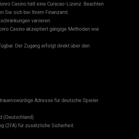
 Monro Casino hält eine Curacao-Lizenz. Beachten
en Sie sich bei Ihrem Finanzamt.
chränkungen variieren.
Monro Casino akzeptiert gängige Methoden wie
gbar. Der Zugang erfolgt direkt über den
trauenswürdige Adresse für deutsche Spieler.
d (Deutschland).
 (2FA) für zusätzliche Sicherheit.