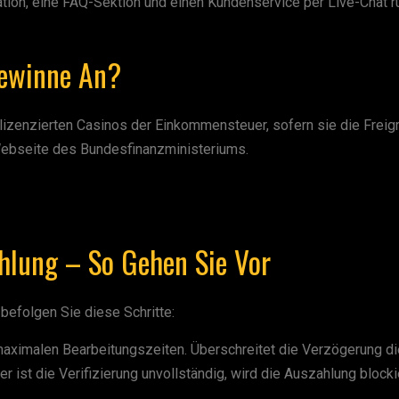
gation, eine FAQ-Sektion und einen Kundenservice per Live-Chat r
Gewinne An?
izenzierten Casinos der Einkommensteuer, sofern sie die Freigr
 Webseite des Bundesfinanzministeriums.
hlung – So Gehen Sie Vor
befolgen Sie diese Schritte:
ximalen Bearbeitungszeiten. Überschreitet die Verzögerung dies
 ist die Verifizierung unvollständig, wird die Auszahlung blocki