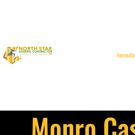
Home
Ab
Monro Cas