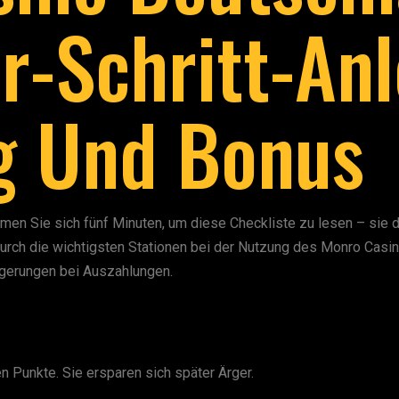
r-Schritt-Anl
g Und Bonus
en Sie sich fünf Minuten, um diese Checkliste zu lesen – sie de
 durch die wichtigsten Stationen bei der Nutzung des Monro Casin
gerungen bei Auszahlungen.
n Punkte. Sie ersparen sich später Ärger.