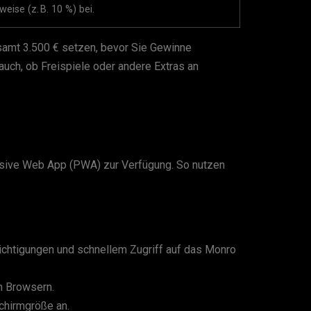
weise (z. B. 10 %) bei.
samt 3.500 € setzen, bevor Sie Gewinne
auch, ob Freispiele oder andere Extras an
ressive Web App (PWA) zur Verfügung. So nutzen
richtigungen und schnellem Zugriff auf das Monro
en Browsern.
schirmgröße an.