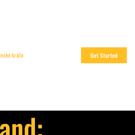
 české hráče
Get Started
and: