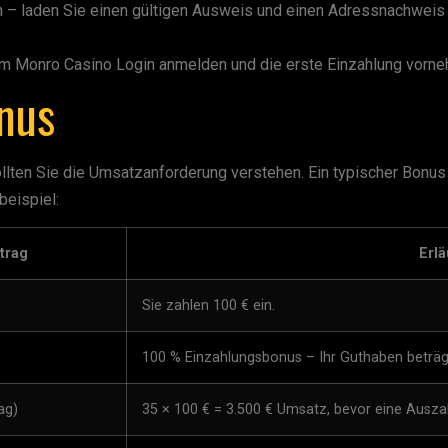
ch – laden Sie einen gültigen Ausweis und einen Adressnachweis 
rem Monro Casino Login anmelden und die erste Einzahlung vorn
nus
lten Sie die Umsatzanforderung verstehen. Ein typischer Bonu
beispiel:
trag
Erl
Sie zahlen 100 € ein.
100 % Einzahlungsbonus – Ihr Guthaben beträg
ag)
35 × 100 € = 3.500 € Umsatz, bevor eine Auszah