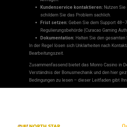
Kundenservice kontaktieren:
Nutzen Sie 
schildern Sie das Problem sachlich.
Frist setzen:
Geben Sie dem Support 48–72 
Regulierungsbehörde (Curacao Gaming Autho
Dokumentation:
Halten Sie den gesamten S
In der Regel lösen sich Unklarheiten nach Kontak
Bearbeitungszeit.
Zusammenfassend bietet das Monro Casino in Deut
Verständnis der Bonusmechanik und den hier gezei
Bedingungen zu lesen – dieser Leitfaden gibt Ihn
Qu