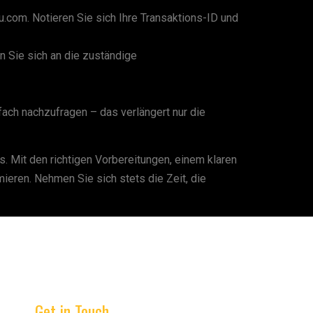
com. Notieren Sie sich Ihre Transaktions-ID und
 Sie sich an die zuständige
ach nachzufragen – das verlängert nur die
 Mit den richtigen Vorbereitungen, einem klaren
ieren. Nehmen Sie sich stets die Zeit, die
Get in Touch