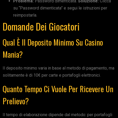
Problema:
Password dimenticata.
Soluzione:
Clicca
su “Password dimenticata” e segui le istruzioni per
reimpostarla.
Domande Dei Giocatori
Qual È Il Deposito Minimo Su Casino
Mania?
Il deposito minimo varia in base al metodo di pagamento, ma
solitamente è di 10€ per carte e portafogli elettronici.
Quanto Tempo Ci Vuole Per Ricevere Un
Prelievo?
Il tempo di elaborazione dipende dal metodo: per portafogli