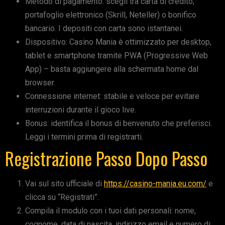
Metodo di pagamento: scegli tra carta di credito,
portafoglio elettronico (Skrill, Neteller) o bonifico
bancario. I depositi con carta sono istantanei.
Dispositivo: Casino Mania è ottimizzato per desktop,
tablet e smartphone tramite PWA (Progressive Web
App) – basta aggiungere alla schermata home dal
browser.
Connessione internet: stabile e veloce per evitare
interruzioni durante il gioco live.
Bonus: identifica il bonus di benvenuto che preferisci.
Leggi i termini prima di registrarti.
Registrazione Passo Dopo Passo
Vai sul sito ufficiale di
https://casino-mania.eu.com/
e
clicca su “Registrati”.
Compila il modulo con i tuoi dati personali: nome,
cognome, data di nascita, indirizzo email e numero di