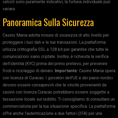
calcoli sono puramente indicativi; la fortuna individuale può
variare.
Panoramica Sulla Sicurezza
Casino Mania adotta misure di sicurezza di alto livello per
proteggere i tuoi dati e le tue transazioni. La piattaforma
utilizza crittografia SSL a 128 bit per garantire che tutte le
comunicazioni siano criptate. Inoltre, è richiesta la verifica
dell’identità (KYC) prima del primo prelievo, per prevenire
frodi e riciclaggio di denaro.
Importante:
Casino Mania opera
con licenza di Curacao. I giocatori dell’UE e dei paesi nordici
devono essere consapevoli che le vincite provenienti da
casinò con licenza Curacao potrebbero essere soggette a
tassazione locale sul reddito. Ti consigliamo di consultare un
commercialista per la tua situazione specifica. La piattaforma
offre anche l’autenticazione a due fattori (2FA) per una