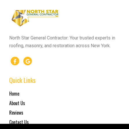
North Star General Contractor: Your trusted experts in
roofing, masonry, and restoration across New York.
Quick Links
Home
About Us
Reviews
Contact Us