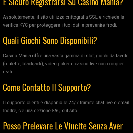
È Sicuro Registrarsi Su Casino Mania?
Assolutamente, il sito utilizza crittografia SSL e richiede la
verifica KYC per proteggere i tuoi dati e prevenire frodi.
Quali Giochi Sono Disponibili?
Casino Mania offre una vasta gamma di slot, giochi da tavolo
(roulette, blackjack), video poker e casinò live con croupier
reali.
Come Contatto Il Supporto?
Il supporto clienti è disponibile 24/7 tramite chat live o email.
Inoltre, c’è una sezione FAQ sul sito.
Posso Prelevare Le Vincite Senza Aver