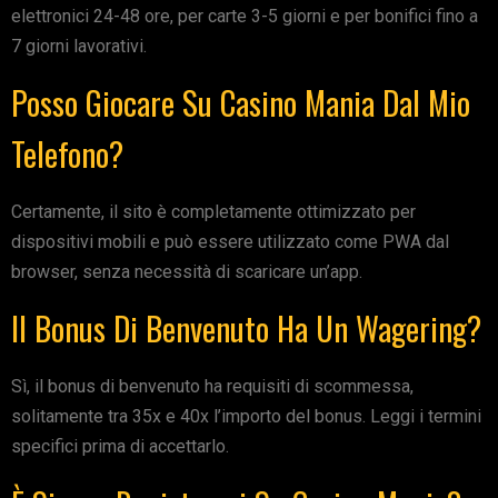
elettronici 24-48 ore, per carte 3-5 giorni e per bonifici fino a
7 giorni lavorativi.
Posso Giocare Su Casino Mania Dal Mio
Telefono?
Certamente, il sito è completamente ottimizzato per
dispositivi mobili e può essere utilizzato come PWA dal
browser, senza necessità di scaricare un’app.
Il Bonus Di Benvenuto Ha Un Wagering?
Sì, il bonus di benvenuto ha requisiti di scommessa,
solitamente tra 35x e 40x l’importo del bonus. Leggi i termini
specifici prima di accettarlo.