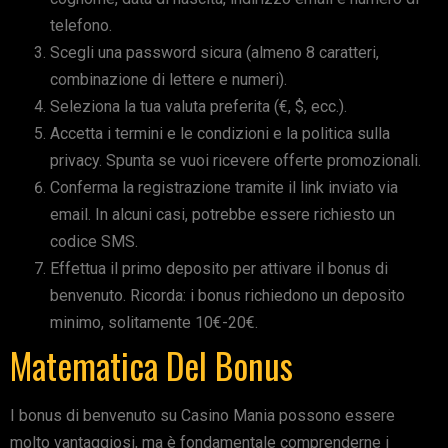
telefono.
Scegli una password sicura (almeno 8 caratteri,
combinazione di lettere e numeri).
Seleziona la tua valuta preferita (€, $, ecc.).
Accetta i termini e le condizioni e la politica sulla
privacy. Spunta se vuoi ricevere offerte promozionali.
Conferma la registrazione tramite il link inviato via
email. In alcuni casi, potrebbe essere richiesto un
codice SMS.
Effettua il primo deposito per attivare il bonus di
benvenuto. Ricorda: i bonus richiedono un deposito
minimo, solitamente 10€-20€.
Matematica Del Bonus
I bonus di benvenuto su Casino Mania possono essere
molto vantaggiosi, ma è fondamentale comprenderne i