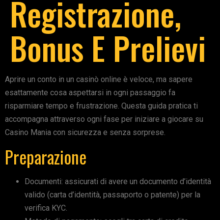
Registrazione,
Bonus E Prelievi
Aprire un conto in un casinò online è veloce, ma sapere
esattamente cosa aspettarsi in ogni passaggio fa
risparmiare tempo e frustrazione. Questa guida pratica ti
accompagna attraverso ogni fase per iniziare a giocare su
Casino Mania con sicurezza e senza sorprese.
Preparazione
Documenti: assicurati di avere un documento d’identità
valido (carta d’identità, passaporto o patente) per la
verifica KYC.