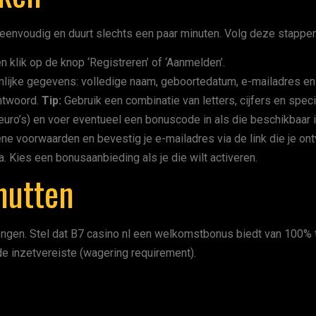
 eenvoudig en duurt slechts een paar minuten. Volg deze stappen
n klik op de knop ‘Registreren’ of ‘Aanmelden’.
oonlijke gegevens: volledige naam, geboortedatum, e-mailadres e
htwoord.
Tip:
Gebruik een combinatie van letters, cijfers en speci
euro’s) en voer eventueel een bonuscode in als die beschikbaar i
e voorwaarden en bevestig je e-mailadres via de link die je ont
a. Kies een bonusaanbieding als je die wilt activeren.
nutten
lengen. Stel dat B7 casino nl een welkomstbonus biedt van 100% t
 inzetvereiste (wagering requirement).