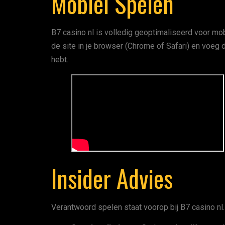
Mobiel Spelen
B7 casino nl is volledig geoptimaliseerd voor m
de site in je browser (Chrome of Safari) en voeg 
hebt.
Insider Advies
Verantwoord spelen staat voorop bij B7 casino nl.