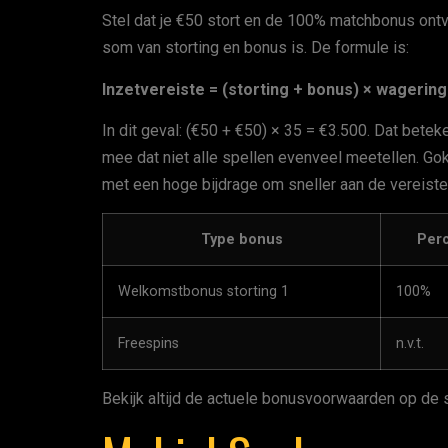
Stel dat je €50 stort en de 100% matchbonus ontv
som van storting en bonus is. De formule is:
Inzetvereiste = (storting + bonus) × wagering 
In dit geval: (€50 + €50) × 35 = €3.500. Dat betek
mee dat niet alle spellen evenveel meetellen. Go
met een hoge bijdrage om sneller aan de vereiste
Type bonus
Per
Welkomstbonus storting 1
100%
Freespins
n.v.t.
Bekijk altijd de actuele bonusvoorwaarden op de s