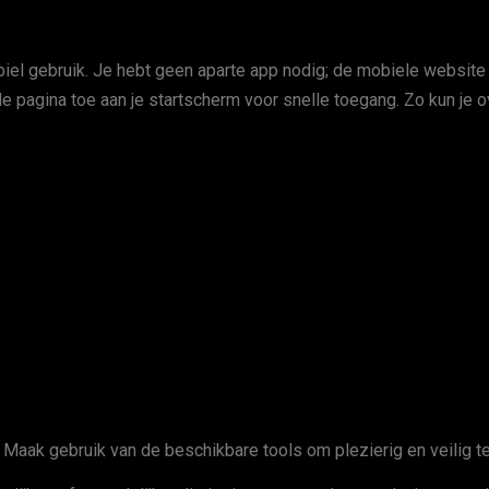
obiel gebruik. Je hebt geen aparte app nodig; de mobiele websi
de pagina toe aan je startscherm voor snelle toegang. Zo kun je o
 Maak gebruik van de beschikbare tools om plezierig en veilig te