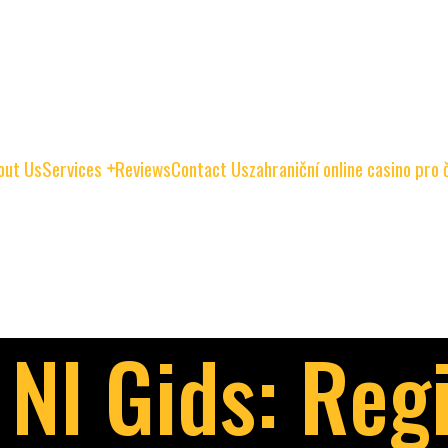
out Us
Services
Reviews
Contact Us
zahraniční online casino pro
Nl Gids: Regi