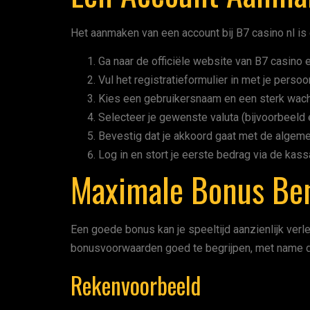
Het aanmaken van een account bij B7 casino nl is
Ga naar de officiële website van B7 casino e
Vul het registratieformulier in met je pers
Kies een gebruikersnaam en een sterk wac
Selecteer je gewenste valuta (bijvoorbeeld 
Bevestig dat je akkoord gaat met de algemen
Log in en stort je eerste bedrag via de kass
Maximale Bonus Be
Een goede bonus kan je speeltijd aanzienlijk ver
bonusvoorwaarden goed te begrijpen, met name de
Rekenvoorbeeld