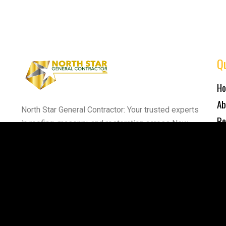
Qu
H
Ab
North Star General Contractor: Your trusted experts
Re
in roofing, masonry, and restoration across New
Co
York.