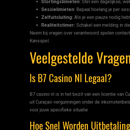
Stortingslimieten:
Stel een dagelijkse, wek
Sessielimieten:
Bepaal hoelang je per sessi
Zelfuitsluiting:
Als je een pauze nodig hebt,
Realiteitstimer:
Schakel een melding in die 
Neem bij vragen over verantwoord spelen contact 
Kansspel.
Veelgestelde Vrage
Is B7 Casino Nl Legaal?
B7 casino nl is in het bezit van een licentie van 
uit Curaçao-vergunningen onder de inkomstenbelas
voor jouw specifieke situatie.
Hoe Snel Worden Uitbetalin