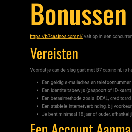
Bonussen 
https://b7casinos.com.nl/
valt op in een concurrer
Vereisten
Voordat je aan de slag gaat met B7 casino nl, is 
Een geldig e-mailadres en telefoonnummer v
Een identiteitsbewijs (paspoort of ID-kaart
Een betaalmethode zoals iDEAL, creditcard of
Een stabiele internetverbinding, bij voorke
Je bent minimaal 18 jaar of ouder, afhankeli
Een Account Aanma