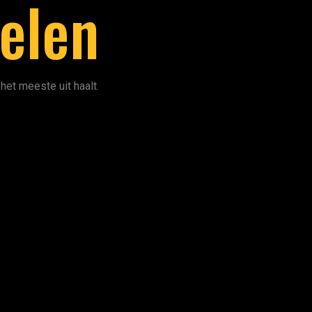
elen
het meeste uit haalt.