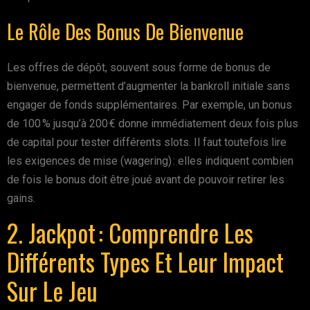
Le Rôle Des Bonus De Bienvenue
Les offres de dépôt, souvent sous forme de bonus de
bienvenue, permettent d’augmenter la bankroll initiale sans
engager de fonds supplémentaires. Par exemple, un bonus
de 100 % jusqu’à 200 € donne immédiatement deux fois plus
de capital pour tester différents slots. Il faut toutefois lire
les exigences de mise (wagering) : elles indiquent combien
de fois le bonus doit être joué avant de pouvoir retirer les
gains.
2. Jackpot : Comprendre Les
Différents Types Et Leur Impact
Sur Le Jeu