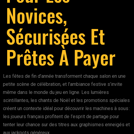
Novices,
Sécurisées Et
Prêtes À Payer
Les fêtes de fin d’année transforment chaque salon en une
petite scène de célébration, et l’ambiance festive s’invite
même dans le monde du jeu en ligne. Les lumières
scintillantes, les chants de Noël et les promotions spéciales
créent un contexte idéal pour découvrir les machines à sous :
les joueurs français profitent de l’esprit de partage pour
tenter leur chance sur des titres aux graphismes enneigés et
aux jackpots généreux.