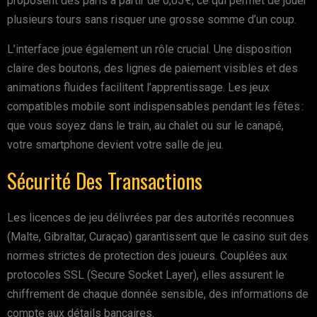
proposent des paris à partir de 0,05 €, ce qui permet de jouer
plusieurs tours sans risquer une grosse somme d’un coup.
L’interface joue également un rôle crucial. Une disposition
claire des boutons, des lignes de paiement visibles et des
animations fluides facilitent l’apprentissage. Les jeux
compatibles mobile sont indispensables pendant les fêtes :
que vous soyez dans le train, au chalet ou sur le canapé,
votre smartphone devient votre salle de jeu.
Sécurité Des Transactions
Les licences de jeu délivrées par des autorités reconnues
(Malte, Gibraltar, Curaçao) garantissent que le casino suit des
normes strictes de protection des joueurs. Couplées aux
protocoles SSL (Secure Socket Layer), elles assurent le
chiffrement de chaque donnée sensible, des informations de
compte aux détails bancaires.