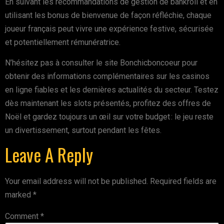
En suivant les recommandations de gestion de bankroll et en
utilisant les bonus de bienvenue de façon réfléchie, chaque
joueur français peut vivre une expérience festive, sécurisée
et potentiellement rémunératrice.
N’hésitez pas à consulter le site Bonchicboncoeur pour
obtenir des informations complémentaires sur les casinos
en ligne fiables et les dernières actualités du secteur. Testez
dès maintenant les slots présentés, profitez des offres de
Noël et gardez toujours un œil sur votre budget : le jeu reste
un divertissement, surtout pendant les fêtes.
Leave A Reply
Your email address will not be published.
Required fields are
marked
*
Comment
*