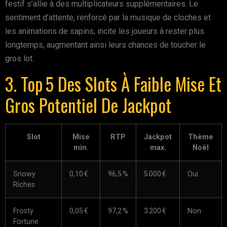
festif s’allie à des multiplicateurs supplémentaires. Le
sentiment d’attente, renforcé par la musique de cloches et
les animations de sapins, incite les joueurs à rester plus
longtemps, augmentant ainsi leurs chances de toucher le
gros lot.
3. Top 5 Des Slots À Faible Mise Et
Gros Potentiel De Jackpot
Slot
Mise
RTP
Jackpot
Thème
min.
max.
Noël
Snowy
0,10 €
96,5 %
5 000 €
Oui
Riches
Frosty
0,05 €
97,2 %
3 200 €
Non
Fortune