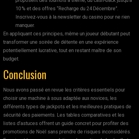
proposent des tournois à thème, du cash‑back jusqu’à
10 % et des offres “Recharge du 24 Décembre”.
Inscrivez‑vous à la newsletter du casino pour ne rien
manquer.
En appliquant ces principes, même un joueur débutant peut
transformer une soirée de détente en une expérience
potentiellement lucrative, tout en restant maître de son
budget.
Conclusion
Nous avons passé en revue les critères essentiels pour
choisir une machine à sous adaptée aux novices, les
différents types de jackpots et les meilleures pratiques de
sécurité des paiements. Les tables comparatives et les
listes d’astuces offrent un guide concret pour profiter des
promotions de Noël sans prendre de risques inconsidérés.