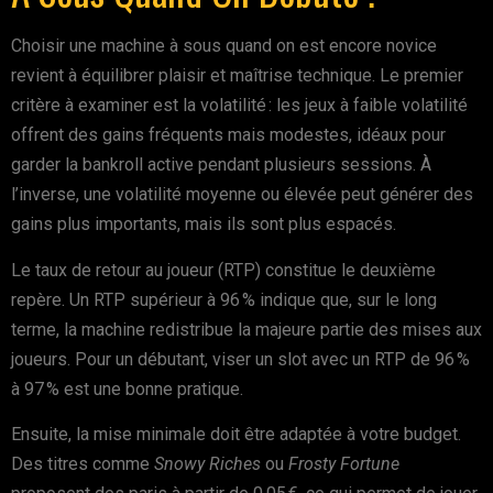
Choisir une machine à sous quand on est encore novice
revient à équilibrer plaisir et maîtrise technique. Le premier
critère à examiner est la volatilité : les jeux à faible volatilité
offrent des gains fréquents mais modestes, idéaux pour
garder la bankroll active pendant plusieurs sessions. À
l’inverse, une volatilité moyenne ou élevée peut générer des
gains plus importants, mais ils sont plus espacés.
Le taux de retour au joueur (RTP) constitue le deuxième
repère. Un RTP supérieur à 96 % indique que, sur le long
terme, la machine redistribue la majeure partie des mises aux
joueurs. Pour un débutant, viser un slot avec un RTP de 96 %
à 97 % est une bonne pratique.
Ensuite, la mise minimale doit être adaptée à votre budget.
Des titres comme
Snowy Riches
ou
Frosty Fortune